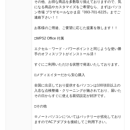
その他、お得な商品を多数取り揃えておりますので、気
になる商品やカスタマイズをご希望なら、まずはパソコ
ン市場 プラザモールなかま店『093-701-6225』までご
連絡下さい！！
お客様のご用途、ご要望に応じた提案を致します！！
□WPS2 Office 付属
エクセル・ワード・パワーポイントと同じような使い勝
手のオフィスソフトがインストール済！
すぐにご利用いただける状態で発送いたしております。
□メディエイターだから安心購入
全国に出店しており提供するパソコンは100項目以上の
入念な点検整備・クリーニングが施されており、届いた
その日からすぐに使える親切設定が好評です。
□その他
※ノートパソコンについてはバッテリーが劣化しており
ますのでACアダプタを接続してご利用下さい。