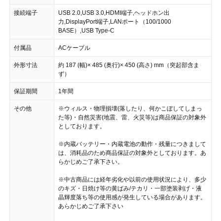
接続端子
USB 2.0,USB 3.0,HDMI端子,ヘッドホン出
力,DisplayPort端子,LANポート（100/1000
BASE）,USB Type-C
付属品
ACケーブル
外形寸法
約 187 (幅)× 485 (奥行)× 450 (高さ) mm（突起部含ま
ず）
保証期間
1年間
その他
※ウィルス・物理損壊(落したり、何かこぼしてしまっ
た等)・自然災害(地震、雷、火災等)は商品保証の対象外
としております。
※内蔵バッテリー・内蔵電池の動作・残量につきまして
は、消耗品のため商品保証の対象外としております。あ
らかじめご了承下さい。
※中古商品には経年劣化や以前の使用状況により、多少
のキズ・日焼け等の黄ばみ/テカリ・一部塗装剥げ・液
晶輝度落ち等の使用感が発生している場合があります。
あらかじめご了承下さい