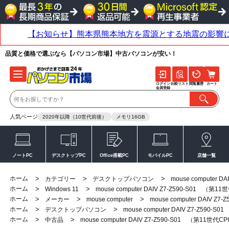
品質と価格で選ぶなら【パソコン市場】中古パソコンが安い！
ログイン
比較リスト
閲覧履歴
カート
会員登録
人気ページ
2020年以降（10世代前後）
メモリ16GB
ノートPC
デスクトップPC
Office搭載PC
モバイルPC
店舗一覧
ホーム
>
>
>
カテゴリー
デスクトップパソコン
mouse computer 
ホーム
>
>
Windows 11
mouse computer DAIV Z7-Z590-S01 （第11
ホーム
>
>
>
メーカー
mouse computer
mouse computer DAIV Z
ホーム
>
>
デスクトップパソコン
mouse computer DAIV Z7-Z590-
ホーム
>
>
中古品
mouse computer DAIV Z7-Z590-S01 （第11世代CP