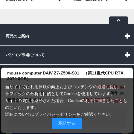
商品のご案内
パソコン市場について
mouse computer DAIV Z7-Z590-S01 （第11世代CPU RTX
パソコン販売以外のサービス
3070 8GB）
134,800円
商品価格(税込)
当サイトでは利用体験の向上およびコンテンツの最適な提供、ト
0円
オプション小計価格(税込)
ラフィックの分析を目的としてCookieを使用しています。
お問い合わせ
134,800円
商品合計価格(税込)
サイトの閲覧を継続された場合、Cookieの利用に同意したことも
のといたします。
詳細については
プライバシーポリシー
をご確認ください。
在庫がありません
承諾する
受付時間：10:00~19:00(休業:日曜日)