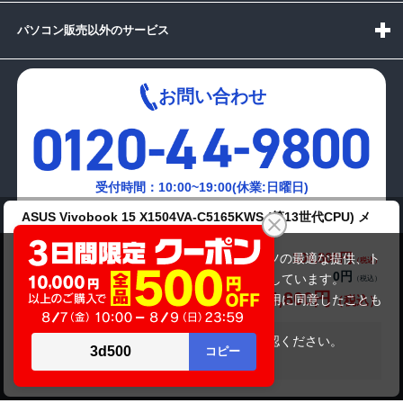
パソコン販売以外のサービス
お問い合わせ
受付時間：10:00~19:00(休業:日曜日)
ASUS Vivobook 15 X1504VA-C5165KWS (第13世代CPU) メ
メールでの
モリ16GB・SSD512GBモデル
お問い合わせはこちら
104,800円
商品価格(税込)
当サイトでは利用体験の向上およびコンテンツの最適な提供、ト
0円
オプション小計価格(税込)
ラフィックの分析を目的としてCookieを使用しています。
104,800円
商品合計価格(税込)
サイトの閲覧を継続された場合、Cookieの利用に同意したことも
のといたします。
詳細については
プライバシーポリシー
をご確認ください。
在庫がありません
承諾する
Copyright(c)2024 mediator Co., Ltd. ALL Rights Reserved