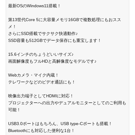
最新OSのWindows11搭載！
第13世代Core 5に大容量メモリ16GBで複数処理にもおスス
メ！
さらにSSD搭載でサクサク快適動作♪
SSD容量も512GBでデータ保存にも重宝します！
15.6インチのちょうどいいサイズ♪
画面解像度もフルHDと高解像度なモデルです♪
Webカメラ・マイク内蔵！
テレワークなどのビデオ通話にも！
映像出力端子としてHDMIに対応！
プロジェクターへの出力やデュアルモニターとしてのご利用も
可能！
USB3.0ポートはもちろん、USB type-Cポートも搭載！
Bluetoothにも対応した便利な1台！