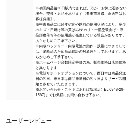
※初回納品後30日以内であれば、万が一お気に召さない
場合、交換・返品を承ります【要事前連絡、返送料はお
客様負担】。
※中古商品には経年劣化や以前の使用状況により、多少
のキズ・日焼け等の黄ばみ/テカリ・一部塗装剥げ・液
晶輝度落ち等の使用感が発生している場合があります。
あらかじめご了承下さい。
※内蔵バッテリー・内蔵電池の動作・残量につきまして
は、消耗品のため商品保証の対象外としております。あ
らかじめご了承下さい。
※ホームページ台数限定特価の為、販売価格は店頭価格
と異なります。
※電話サポートオプションについて、西日本は商品発送
日の翌日、東日本は商品発送日の翌々日よりサービス開
始とさせていただきます。
※お問い合わせ・ご不明点あれば飯塚店(TEL:0948-29-
1587)までお気軽にお問い合わせ下さい。
ユーザーレビュー