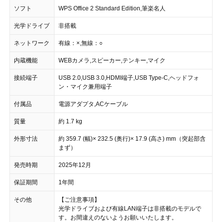
ソフト
WPS Office 2 Standard Edition,筆楽名人
光学ドライブ
非搭載
ネットワーク
有線：×,無線：○
内蔵機能
WEBカメラ,スピーカー,テンキー,マイク
接続端子
USB 2.0,USB 3.0,HDMI端子,USB Type-C,ヘッドフォ
ン・マイク兼用端子
付属品
電源アダプタ,ACケーブル
質量
約 1.7 kg
外形寸法
約 359.7 (幅)× 232.5 (奥行)× 17.9 (高さ) mm（突起部含
まず）
発売時期
2025年12月
保証期間
1年間
その他
【ご注意事項】
光学ドライブおよび有線LAN端子は非搭載のモデルで
す。お間違えのないようお願いいたします。