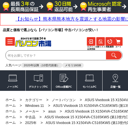
品質と価格で選ぶなら【パソコン市場】中古パソコンが安い！
ログイン
比較リスト
閲覧履歴
カート
会員登録
人気ページ
2020年以降（10世代前後）
メモリ16GB
ノートPC
デスクトップPC
Office搭載PC
モバイルPC
店舗一覧
ホーム
>
>
>
カテゴリー
ノートパソコン
ASUS Vivobook 15 X1
ホーム
>
>
Windows 11
ASUS Vivobook 15 X1504VA-C5165KWS
ホーム
>
>
>
メーカー
asus
ASUS Vivobook 15 X1504VA-C51
ホーム
>
>
中古品
ASUS Vivobook 15 X1504VA-C5165KWS (第1
ホーム
>
>
2025年
ASUS Vivobook 15 X1504VA-C5165KWS (第1