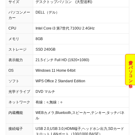
サイズ
デスクトップパソコン (大型送料)
パソコンメー
DELL（デル）
カー
CPU
Intel Core i3 第7世代 7100U 2.4GHz
メモリ
8GB
ストレージ
SSD 240GB
表示能力
21.5インチ Full HD (1920×1080)
夏のパソコン祭
OS
Windows 11 Home 64bit
ソフト
WPS Office 2 Standard Edition
光学ドライブ
DVD マルチ
ネットワーク
有線：○,無線：○
内蔵機能
WEBカメラ,Bluetooth,スピーカー,テンキー,タッチパネ
ル
接続端子
USB 2.0,USB 3.0,HDMI端子,ヘッドホン出力,SDカード
スロット,LANポート（100/1000 BASE）