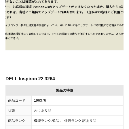
問題がないことは確認がとれております。
万が一、お客様の環境でWindowsのアップデートができなくなった場合、購入から3年以
内であれば、当社にて
無料
でアップデート作業を承ります。（送料はお客様のご負担とな
ります）
※マイクロソフト社の仕様変更の内容によっては、当社においてもアップデートが不可能となる場合がありま
す。
※動作確認は検証機にて実施しております。すべての環境での動作を保証するものではありません。あらかじめ
ご了承ください。
DELL Inspiron 22 3264
製品の特徴
商品コード
196376
状態
わけあり品
商品ランク
機能ランク:並品 、 外観ランク:訳あり品