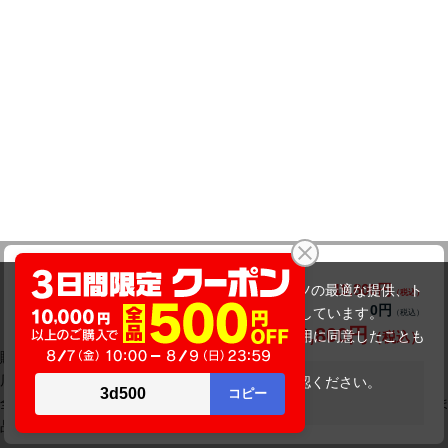
DELL Inspiron 22 3264
19,800円
商品価格(税込)
当サイトでは利用体験の向上およびコンテンツの最適な提供、ト
20,800円
0円
オプション小計価格(税込)
ラフィックの分析を目的としてCookieを使用しています。
19,800円
商品合計価格(税込)
サイトの閲覧を継続された場合、Cookieの利用に同意したことも
購入後も相談できます
のといたします。
店舗・電話サポート
詳細については
プライバシーポリシー
をご確認ください。
在庫がありません
全国25店舗とコールセンターで、購入後のご相談や操作のお困りごと
承諾する
品質とサポートを詳しく見る