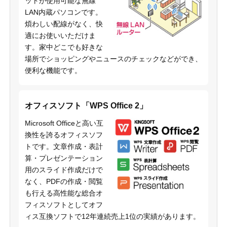
ットが使用可能な無線
LAN内蔵パソコンです。
煩わしい配線がなく、快
適にお使いいただけま
す。家中どこでも好きな
場所でショッピングやニュースのチェックなどができ、
便利な機能です。
オフィスソフト「WPS Office 2」
Microsoft Officeと高い互
換性を誇るオフィスソフ
トです。文章作成・表計
算・プレゼンテーション
用のスライド作成だけで
なく、PDFの作成・閲覧
も行える高性能な総合オ
フィスソフトとしてオフ
ィス互換ソフトで12年連続売上1位の実績があります。