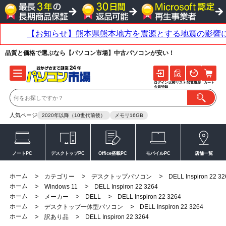
品質と価格で選ぶなら【パソコン市場】中古パソコンが安い！
ログイン
比較リスト
閲覧履歴
カート
会員登録
人気ページ
2020年以降（10世代前後）
メモリ16GB
ノートPC
デスクトップPC
Office搭載PC
モバイルPC
店舗一覧
ホーム
>
>
>
カテゴリー
デスクトップパソコン
DELL Inspiron 22 32
ホーム
>
>
Windows 11
DELL Inspiron 22 3264
ホーム
>
>
>
メーカー
DELL
DELL Inspiron 22 3264
ホーム
>
>
デスクトップ一体型パソコン
DELL Inspiron 22 3264
ホーム
>
>
訳あり品
DELL Inspiron 22 3264