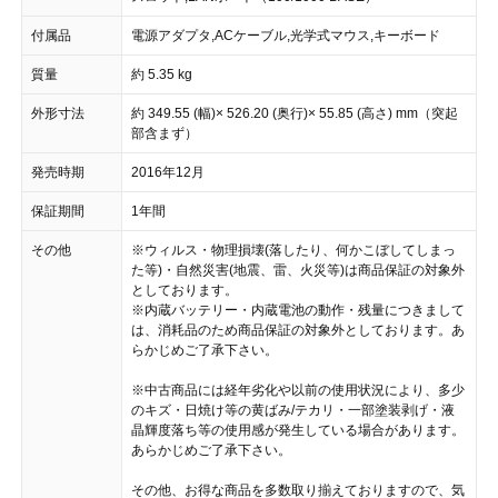
付属品
電源アダプタ,ACケーブル,光学式マウス,キーボード
質量
約 5.35 kg
外形寸法
約 349.55 (幅)× 526.20 (奥行)× 55.85 (高さ) mm（突起
部含まず）
発売時期
2016年12月
保証期間
1年間
その他
※ウィルス・物理損壊(落したり、何かこぼしてしまっ
た等)・自然災害(地震、雷、火災等)は商品保証の対象外
としております。
※内蔵バッテリー・内蔵電池の動作・残量につきまして
は、消耗品のため商品保証の対象外としております。あ
らかじめご了承下さい。
※中古商品には経年劣化や以前の使用状況により、多少
のキズ・日焼け等の黄ばみ/テカリ・一部塗装剥げ・液
晶輝度落ち等の使用感が発生している場合があります。
あらかじめご了承下さい。
その他、お得な商品を多数取り揃えておりますので、気