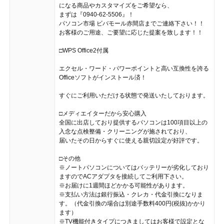
になる商品やカスタマイズをご希望なら、
まずは『0940-62-5506』！
パソコン市場 ビバモール赤間店までご連絡下さい！！
お客様のご用途、ご要望に応じた提案を致します！！
□WPS Office2付属
エクセル・ワード・パワーポイントと高い互換性を誇る
Officeソフトがインストール済！
すぐにご利用いただける状態で発送いたしております。
□メディエイターだから安心購入
全国に出店しており提供するパソコンは100項目以上の
入念な点検整備・クリーニングが施されており、
届いたその日からすぐに使える親切設定が好評です。
□その他
※ノートパソコンについてはバッテリーが劣化しており
ますのでACアダプタを接続してご利用下さい。
※お届けに1週間ほどかかる可能性があります。
※支払い方法は銀行振込・クレカ・代金引換になりま
す。（代金引換の場合は別途手数料400円(税抜)かかり
ます）
※TV機能付きタイプにつきましてはお客様で設定とな