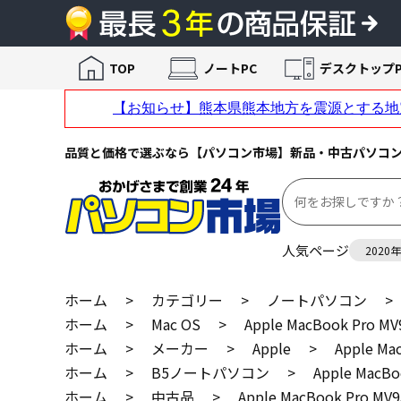
TOP
ノートPC
デスクトップP
品質と価格で選ぶなら【パソコン市場】新品・中古パソコ
人気ページ
2020
ホーム
>
カテゴリー
>
ノートパソコン
>
ホーム
>
Mac OS
>
Apple MacBook Pro MV
ホーム
>
メーカー
>
Apple
>
Apple Ma
ホーム
>
B5ノートパソコン
>
Apple MacBo
ホーム
>
中古品
>
Apple MacBook Pro MV9