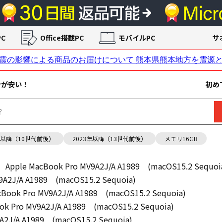
C
Office搭載PC
モバイルPC
サ
ンが安い！
初め
年以降（10世代前後）
2023年以降（13世代前後）
メモリ16GB
Apple MacBook Pro MV9A2J/A A1989 (macOS15.2 Sequoi
9A2J/A A1989 (macOS15.2 Sequoia)
cBook Pro MV9A2J/A A1989 (macOS15.2 Sequoia)
ok Pro MV9A2J/A A1989 (macOS15.2 Sequoia)
A2J/A A1989 (macOS15.2 Sequoia)