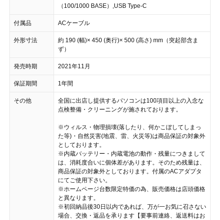
（100/1000 BASE）,USB Type-C
付属品
ACケーブル
外形寸法
約 190 (幅)× 450 (奥行)× 500 (高さ) mm（突起部含ま
ず）
発売時期
2021年11月
保証期間
1年間
その他
全国に出店し提供するパソコンは100項目以上の入念な
点検整備・クリーニングが施されております。
※ウィルス・物理損壊(落したり、何かこぼしてしまっ
た等)・自然災害(地震、雷、火災等)は商品保証の対象外
としております。
※内蔵バッテリー・内蔵電池の動作・残量につきまして
は、消耗度合いに個体差があります。そのため残量は、
商品保証の対象外としております。付属のACアダプタ
にてご使用下さい。
※ホームページ台数限定特価の為、販売価格は店頭価格
と異なります。
※初回納品後30日以内であれば、万が一お気に召さない
場合、交換・返品を承ります【要事前連絡、返送料はお