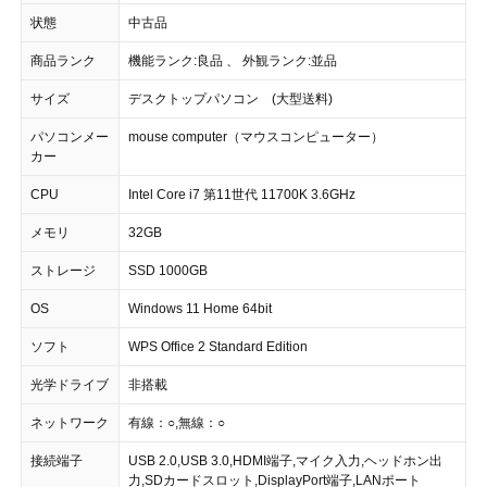
状態
中古品
商品ランク
機能ランク:良品 、 外観ランク:並品
サイズ
デスクトップパソコン (大型送料)
パソコンメー
mouse computer（マウスコンピューター）
カー
CPU
Intel Core i7 第11世代 11700K 3.6GHz
メモリ
32GB
ストレージ
SSD 1000GB
OS
Windows 11 Home 64bit
ソフト
WPS Office 2 Standard Edition
光学ドライブ
非搭載
ネットワーク
有線：○,無線：○
接続端子
USB 2.0,USB 3.0,HDMI端子,マイク入力,ヘッドホン出
力,SDカードスロット,DisplayPort端子,LANポート