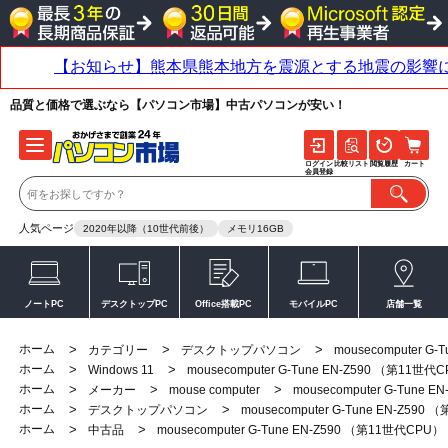
品質と価格で選ぶなら【パソコン市場】中古パソコンが安い！
ログイン
比較リスト
閲覧履歴
カート
会員登録
人気ページ
2020年以降（10世代前後）
メモリ16GB
ノートPC
デスクトップPC
Office搭載PC
モバイルPC
店舗一覧
ホーム
>
>
>
カテゴリー
デスクトップパソコン
mousecomputer G
ホーム
>
>
Windows 11
mousecomputer G-Tune EN-Z590 （第11世代
ホーム
>
>
>
メーカー
mouse computer
mousecomputer G-Tune 
ホーム
>
>
デスクトップパソコン
mousecomputer G-Tune EN-Z590
ホーム
>
>
中古品
mousecomputer G-Tune EN-Z590 （第11世代CPU）