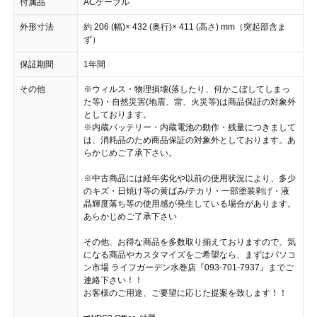
付属品
ACケーブル
外形寸法
約 206 (幅)× 432 (奥行)× 411 (高さ) mm（突起部含ま
ず）
保証期間
1年間
その他
※ウィルス・物理損壊(落したり、何かこぼしてしまっ
た等)・自然災害(地震、雷、火災等)は商品保証の対象外
としております。
※内蔵バッテリー・内蔵電池の動作・残量につきまして
は、消耗品のため商品保証の対象外としております。あ
らかじめご了承下さい。
※中古商品には経年劣化や以前の使用状況により、多少
のキズ・日焼け等の黄ばみ/テカリ・一部塗装剥げ・液
晶輝度落ち等の使用感が発生している場合があります。
あらかじめご了承下さい
その他、お得な商品を多数取り揃えておりますので、気
になる商品やカスタマイズをご希望なら、まずはパソコ
ン市場 ライフガーデン水巻店『093-701-7937』までご
連絡下さい！！
お客様のご用途、ご要望に応じた提案を致します！！