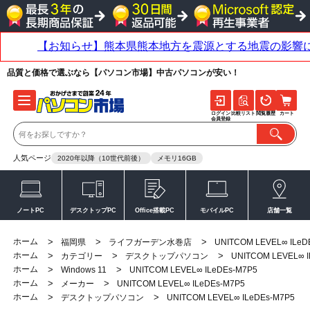
品質と価格で選ぶなら【パソコン市場】中古パソコンが安い！
ログイン
比較リスト
閲覧履歴
カート
会員登録
人気ページ
2020年以降（10世代前後）
メモリ16GB
ノートPC
デスクトップPC
Office搭載PC
モバイルPC
店舗一覧
ホーム
>
>
>
福岡県
ライフガーデン水巻店
UNITCOM LEVEL∞ ILeD
ホーム
>
>
>
カテゴリー
デスクトップパソコン
UNITCOM LEVEL∞ I
ホーム
>
>
Windows 11
UNITCOM LEVEL∞ ILeDEs-M7P5
ホーム
>
>
メーカー
UNITCOM LEVEL∞ ILeDEs-M7P5
ホーム
>
>
デスクトップパソコン
UNITCOM LEVEL∞ ILeDEs-M7P5