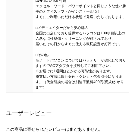
□WPS2 Office 付属
エクセル・ワード・パワーポイントと同じような使い勝
手のオフィスソフトがインストール済！
すぐにご利用いただける状態で発送いたしております。
□メディエイターだから安心購入
全国に出店しており提供するパソコンは100項目以上の
入念な点検整備・クリーニングが施されており、
届いたその日からすぐに使える親切設定が好評です。
□その他
※ノートパソコンについてはバッテリーが劣化しており
ますのでACアダプタを接続してご利用下さい。
※お届けに1週間ほどかかる可能性があります。
※支払い方法は銀行振込・クレカ・代金引換になりま
す。（代金引換の場合は別途手数料400円(税抜)かかり
ます）
ユーザーレビュー
この商品に寄せられたレビューはまだありません。