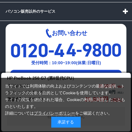
パソコン販売以外のサービス
お問い合わせ
受付時間：10:00~19:00(休業:日曜日)
メールでの
HP ProBook 250 G7 (第8世代CPU）
お問い合わせはこちら
29,800円
商品価格(税込)
当サイトでは利用体験の向上およびコンテンツの最適な提供、ト
0円
オプション小計価格(税込)
ラフィックの分析を目的としてCookieを使用しています。
29,800円
商品合計価格(税込)
サイトの閲覧を継続された場合、Cookieの利用に同意したことも
のといたします。
詳細については
プライバシーポリシー
をご確認ください。
在庫がありません
承諾する
Copyright(c)2024 mediator Co., Ltd. ALL Rights Reserved