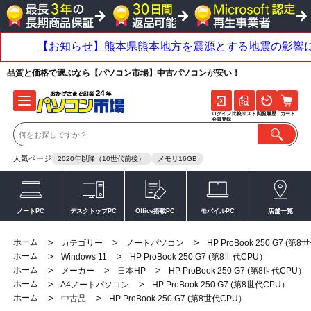
品質と価格で選ぶなら【パソコン市場】中古パソコンが安い！
ログイン
比較リスト
閲覧履歴
カート
会員登録
人気ページ
2020年以降（10世代前後）
メモリ16GB
ノートPC
デスクトップPC
Office搭載PC
モバイルPC
店舗一覧
ホーム
>
>
>
カテゴリー
ノートパソコン
HP ProBook 250 G7 (第
ホーム
>
>
Windows 11
HP ProBook 250 G7 (第8世代CPU）
ホーム
>
>
>
メーカー
日本HP
HP ProBook 250 G7 (第8世代CPU）
ホーム
>
>
A4ノートパソコン
HP ProBook 250 G7 (第8世代CPU）
ホーム
>
>
中古品
HP ProBook 250 G7 (第8世代CPU）