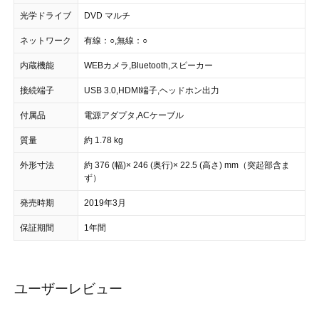
光学ドライブ
DVD マルチ
ネットワーク
有線：○,無線：○
内蔵機能
WEBカメラ,Bluetooth,スピーカー
接続端子
USB 3.0,HDMI端子,ヘッドホン出力
付属品
電源アダプタ,ACケーブル
質量
約 1.78 kg
外形寸法
約 376 (幅)× 246 (奥行)× 22.5 (高さ) mm（突起部含ま
ず）
発売時期
2019年3月
保証期間
1年間
ユーザーレビュー