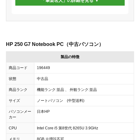
「筆楽名人」の詳細を見る
HP 250 G7 Notebook PC（中古パソコン）
製品の特徴
商品コード
196449
状態
中古品
商品ランク
機能ランク:並品 、 外観ランク:並品
サイズ
ノートパソコン (中型送料)
パソコンメー
日本HP
カー
CPU
Intel Core i5 第8世代 8265U 3.9GHz
メモリ
8GB ※増設不可