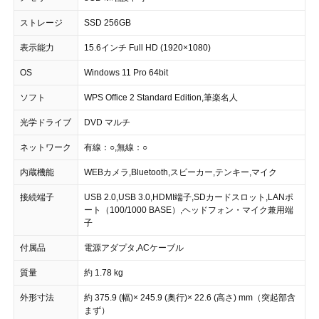
ストレージ
SSD 256GB
表示能力
15.6インチ Full HD (1920×1080)
OS
Windows 11 Pro 64bit
ソフト
WPS Office 2 Standard Edition,筆楽名人
光学ドライブ
DVD マルチ
ネットワーク
有線：○,無線：○
内蔵機能
WEBカメラ,Bluetooth,スピーカー,テンキー,マイク
接続端子
USB 2.0,USB 3.0,HDMI端子,SDカードスロット,LANポ
ート（100/1000 BASE）,ヘッドフォン・マイク兼用端
子
付属品
電源アダプタ,ACケーブル
質量
約 1.78 kg
外形寸法
約 375.9 (幅)× 245.9 (奥行)× 22.6 (高さ) mm（突起部含
まず）