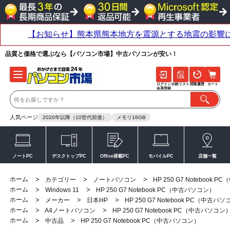
品質と価格で選ぶなら【パソコン市場】中古パソコンが安い！
ログイン
比較リスト
閲覧履歴
カート
会員登録
人気ページ
2020年以降（10世代前後）
メモリ16GB
ノートPC
デスクトップPC
Office搭載PC
モバイルPC
店舗一覧
ホーム
>
>
>
カテゴリー
ノートパソコン
HP 250 G7 Notebook
ホーム
>
>
Windows 11
HP 250 G7 Notebook PC（中古パソコン）
ホーム
>
>
>
メーカー
日本HP
HP 250 G7 Notebook PC（中古パ
ホーム
>
>
A4ノートパソコン
HP 250 G7 Notebook PC（中古パソコン
ホーム
>
>
中古品
HP 250 G7 Notebook PC（中古パソコン）