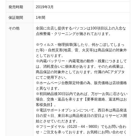
発売時期
2019年3月
保証期間
1年間
その他
全国に出店し提供するパソコンは100項目以上の入念な
点検整備・クリーニングが施されております。
※ウィルス・物理損壊(落したり、何かこぼしてしまっ
た等)・自然災害(地震、雷、火災等)は商品保証の対象外
としております。
※内蔵バッテリー・内蔵電池の動作・残量につきまして
は、消耗度合いに個体差があります。そのため残量は、
商品保証の対象外としております。付属のACアダプタ
にてご使用下さい。
※ホームページ台数限定特価の為、販売価格は店頭価格
と異なります。
※初回納品後30日以内であれば、万が一お気に召さない
場合、交換・返品を承ります【要事前連絡、返送料はお
客様負担】。
※電話サポートオプションについて、西日本は商品発送
日の翌々日、東日本は商品発送日の翌日よりサービス開
始とさせていただきます。
※フリーダイヤル（0120－44－9800）でもお問い合わ
せ・ご注文を承っております。お気軽にお問い合わせく