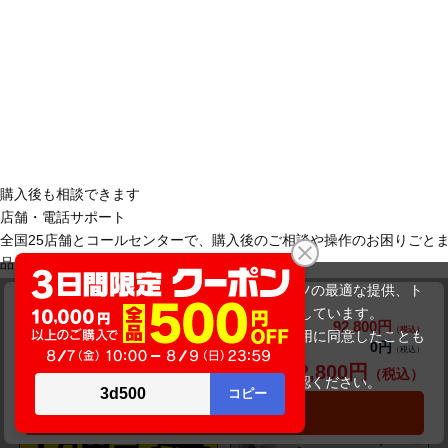
購入後も相談できます
店舗・電話サポート
全国25店舗とコールセンターで、購入後のご相談や操作のお困りごと
品質とサポートを詳しく見る
当サイトでは利用体験の向上およびコンテンツの最適な提供、ト
DELL Latitude 3540 第13世代 メモリ16GB
ラフィックの分析を目的としてCookieを使用しています。
92,800円
商品価格(税込)
サイトの閲覧を継続された場合、Cookieの利用に同意したことも
0円
オプション小計価格(税込)
のといたします。
92,800円
商品合計価格(税込)
詳細については
プライバシーポリシー
をご確認ください。
おすすめパソコン特集
承諾する
カートに入れる