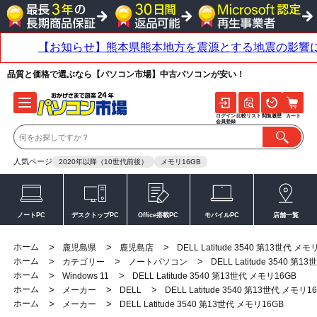
品質と価格で選ぶなら【パソコン市場】中古パソコンが安い！
ログイン
比較リスト
閲覧履歴
カート
会員登録
人気ページ
2020年以降（10世代前後）
メモリ16GB
ノートPC
デスクトップPC
Office搭載PC
モバイルPC
店舗一覧
ホーム
>
>
>
鹿児島県
鹿児島店
DELL Latitude 3540 第13世代 メモ
ホーム
>
>
>
カテゴリー
ノートパソコン
DELL Latitude 3540 第
ホーム
>
>
Windows 11
DELL Latitude 3540 第13世代 メモリ16GB
ホーム
>
>
>
メーカー
DELL
DELL Latitude 3540 第13世代 メモリ1
ホーム
>
>
メーカー
DELL Latitude 3540 第13世代 メモリ16GB