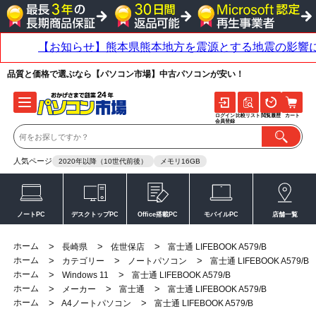
品質と価格で選ぶなら【パソコン市場】中古パソコンが安い！
ログイン
比較リスト
閲覧履歴
カート
会員登録
人気ページ
2020年以降（10世代前後）
メモリ16GB
ノートPC
デスクトップPC
Office搭載PC
モバイルPC
店舗一覧
ホーム
>
>
>
長崎県
佐世保店
富士通 LIFEBOOK A579/B
ホーム
>
>
>
カテゴリー
ノートパソコン
富士通 LIFEBOOK A579/B
ホーム
>
>
Windows 11
富士通 LIFEBOOK A579/B
ホーム
>
>
>
メーカー
富士通
富士通 LIFEBOOK A579/B
ホーム
>
>
A4ノートパソコン
富士通 LIFEBOOK A579/B