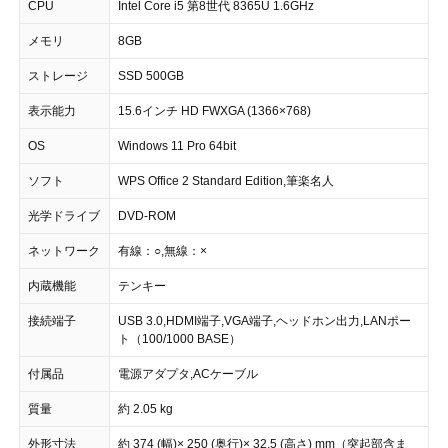
CPU
Intel Core i5 第8世代 8365U 1.6GHz
メモリ
8GB
ストレージ
SSD 500GB
表示能力
15.6インチ HD FWXGA (1366×768)
OS
Windows 11 Pro 64bit
ソフト
WPS Office 2 Standard Edition,筆楽名人
光学ドライブ
DVD-ROM
ネットワーク
有線：○,無線：×
内蔵機能
テンキー
接続端子
USB 3.0,HDMI端子,VGA端子,ヘッドホン出力,LANポー
ト（100/1000 BASE）
付属品
電源アダプタ,ACケーブル
質量
約 2.05 kg
外形寸法
約 374 (幅)× 250 (奥行)× 32.5 (高さ) mm（突起部含ま