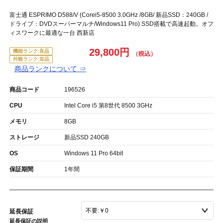
富士通 ESPRIMO D588/V (Corei5-8500 3.0GHz /8GB/ 新品SSD：240GB /
ドライブ：DVDスーパーマルチ/Windows11 Pro) SSD搭載で高速起動。オフ
ィスワークに最適な一台 西新店
29,800円
機能ランク:良品
外観ランク:並品
商品ランクについて ⇒
商品コード
196526
CPU
Intel Core i5 第8世代 8500 3GHz
メモリ
8GB
ストレージ
新品SSD 240GB
OS
Windows 11 Pro 64bit
保証期間
1年間
延長保証
延長保証の説明