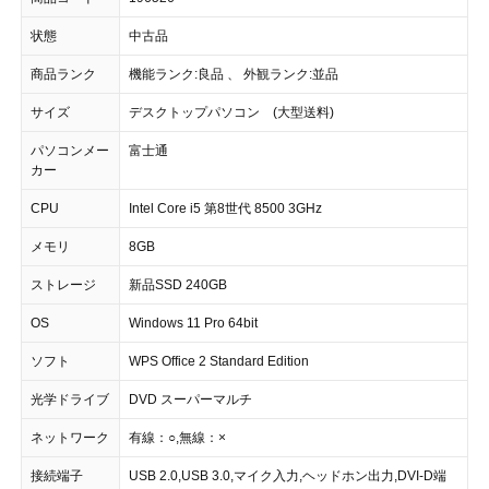
状態
中古品
商品ランク
機能ランク:良品 、 外観ランク:並品
サイズ
デスクトップパソコン (大型送料)
パソコンメー
富士通
カー
CPU
Intel Core i5 第8世代 8500 3GHz
メモリ
8GB
ストレージ
新品SSD 240GB
OS
Windows 11 Pro 64bit
ソフト
WPS Office 2 Standard Edition
光学ドライブ
DVD スーパーマルチ
ネットワーク
有線：○,無線：×
接続端子
USB 2.0,USB 3.0,マイク入力,ヘッドホン出力,DVI-D端