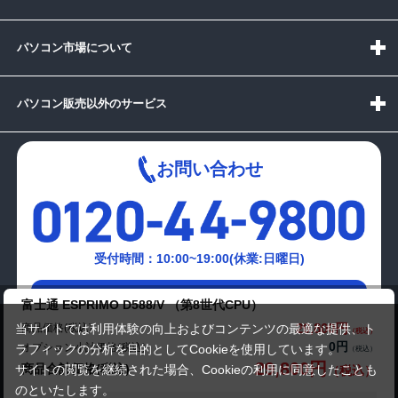
パソコン市場について
パソコン販売以外のサービス
お問い合わせ
受付時間：10:00~19:00(休業:日曜日)
メールでの
富士通 ESPRIMO D588/V （第8世代CPU）
お問い合わせはこちら
29,800円
商品価格(税込)
当サイトでは利用体験の向上およびコンテンツの最適な提供、ト
0円
オプション小計価格(税込)
ラフィックの分析を目的としてCookieを使用しています。
29,800円
商品合計価格(税込)
サイトの閲覧を継続された場合、Cookieの利用に同意したことも
のといたします。