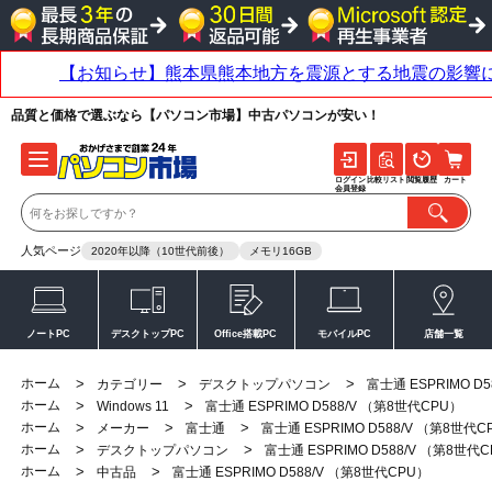
品質と価格で選ぶなら【パソコン市場】中古パソコンが安い！
ログイン
比較リスト
閲覧履歴
カート
会員登録
人気ページ
2020年以降（10世代前後）
メモリ16GB
ノートPC
デスクトップPC
Office搭載PC
モバイルPC
店舗一覧
ホーム
>
>
>
カテゴリー
デスクトップパソコン
富士通 ESPRIMO D
ホーム
>
>
Windows 11
富士通 ESPRIMO D588/V （第8世代CPU）
ホーム
>
>
>
メーカー
富士通
富士通 ESPRIMO D588/V （第8世代C
ホーム
>
>
デスクトップパソコン
富士通 ESPRIMO D588/V （第8世代
ホーム
>
>
中古品
富士通 ESPRIMO D588/V （第8世代CPU）