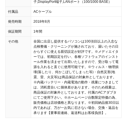
子,DisplayPort端子,LANポート（100/1000 BASE）
付属品
ACケーブル
発売時期
2018年8月
保証期間
1年間
その他
全国に出店し提供するパソコンは100項目以上の入念な
点検整備・クリーニングが施されており、届いたその日
からすぐに使える親切設定が好評です。 ※メディエイタ
ーでは、初期設定を行い、各種ソフトウェアのインスト
ール作業を済ませて出荷いたしますので、受け取って電
源を入れると直ぐに使用可能です。 ※ウィルス・物理損
壊(落したり、何かこぼしてしまった等)・自然災害(地
震、雷、火災等)は商品保証の対象外としております。
※内蔵バッテリー・内蔵電池の動作・残量につきまして
は、消耗度合いに個体差があります。そのため残量は、
商品保証の対象外としております。付属のACアダプタ
にてご使用下さい。 ※ホームページ台数限定特価の為、
販売価格は店頭価格と異なります。 ※初回納品後30日以
内であれば、万が一お気に召さない場合、交換・返品を
承ります【要事前連絡、返送料はお客様負担】。