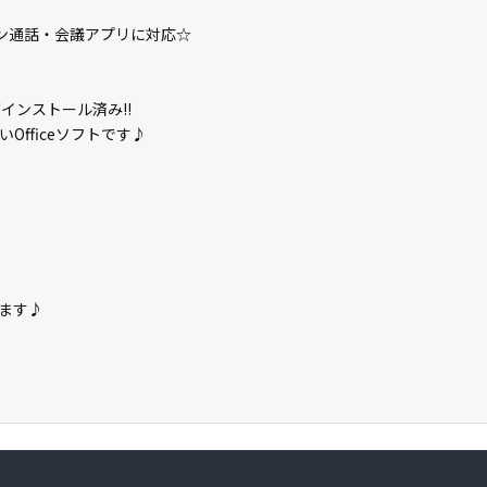
ライン通話・会議アプリに対応☆
」がインストール済み!!
fficeソフトです♪
ます♪