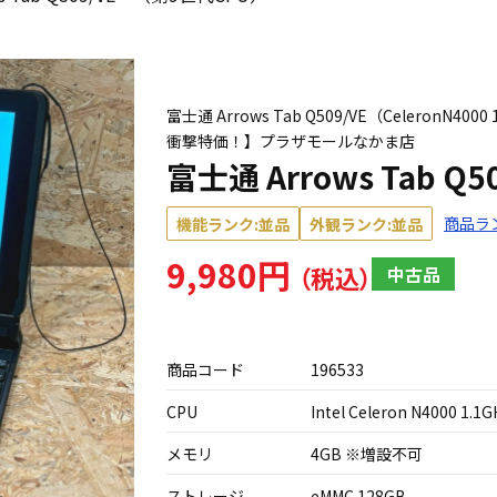
富士通 Arrows Tab Q509/VE（CeleronN
衝撃特価！】プラザモールなかま店
富士通 Arrows Tab 
商品ラ
機能ランク:並品
外観ランク:並品
9,980円
中古品
商品コード
196533
CPU
Intel Celeron N4000 1.1G
メモリ
4GB ※増設不可
ストレージ
eMMC 128GB