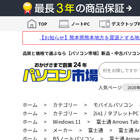
TOP
ノートPC
デスクトップP
品質と価格で選ぶなら【パソコン市場】新品・中古パソコ
人気ページ
2020
ホーム
>
カテゴリー
>
モバイルパソコン
ホーム
>
カテゴリー
>
2in1 / タブレットPC
ホーム
>
Windows 11
>
富士通 Arrows Ta
ホーム
>
メーカー
>
富士通
>
富士通 Ar
ホーム
>
B5ノートパソコン
>
富士通 Arrow