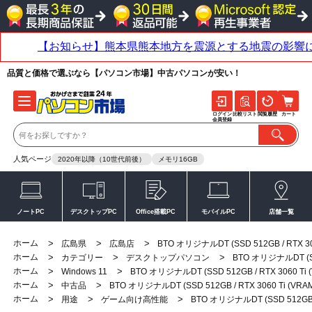
品質と価格で選ぶなら【パソコン市場】中古パソコンが安い！
ログイン
比較リスト
閲覧履歴
カート
会員登録
人気ページ
2020年以降（10世代前後）
メモリ16GB
ノートPC
デスクトップPC
Office搭載PC
モバイルPC
店舗一覧
ホーム
>
>
>
広島県
広島店
BTO オリジナルDT (SSD 512GB / RTX 30
ホーム
>
>
>
カテゴリー
デスクトップパソコン
BTO オリジナルDT (SSD
ホーム
>
>
Windows 11
BTO オリジナルDT (SSD 512GB / RTX 3060 Ti
ホーム
>
>
中古品
BTO オリジナルDT (SSD 512GB / RTX 3060 Ti (VRA
ホーム
>
>
>
用途
ゲーム向け高性能
BTO オリジナルDT (SSD 512GB /