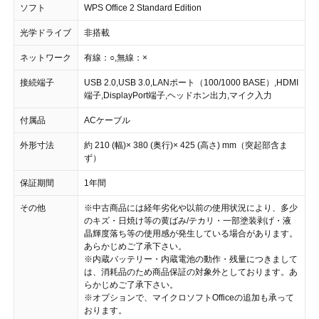
ソフト
WPS Office 2 Standard Edition
光学ドライブ
非搭載
ネットワーク
有線：○,無線：×
接続端子
USB 2.0,USB 3.0,LANポート（100/1000 BASE）,HDMI
端子,DisplayPort端子,ヘッドホン出力,マイク入力
付属品
ACケーブル
外形寸法
約 210 (幅)× 380 (奥行)× 425 (高さ) mm（突起部含ま
ず）
保証期間
1年間
その他
※中古商品には経年劣化や以前の使用状況により、多少
のキズ・日焼け等の黄ばみ/テカリ・一部塗装剥げ・液
晶輝度落ち等の使用感が発生している場合があります。
あらかじめご了承下さい。
※内蔵バッテリー・内蔵電池の動作・残量につきまして
は、消耗品のため商品保証の対象外としております。あ
らかじめご了承下さい。
※オプションで、マイクロソフトOfficeの追加も承って
おります。