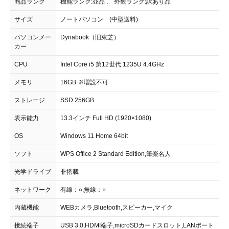
商品ランク
機能ランク:並品 、 外観ランク:訳あり品
サイズ
ノートパソコン (中型送料)
パソコンメー
Dynabook（旧東芝）
カー
CPU
Intel Core i5 第12世代 1235U 4.4GHz
メモリ
16GB ※増設不可
ストレージ
SSD 256GB
表示能力
13.3インチ Full HD (1920×1080)
OS
Windows 11 Home 64bit
ソフト
WPS Office 2 Standard Edition,筆楽名人
光学ドライブ
非搭載
ネットワーク
有線：○,無線：○
内蔵機能
WEBカメラ,Bluetooth,スピーカー,マイク
接続端子
USB 3.0,HDMI端子,microSDカードスロット,LANポート