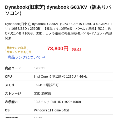
Dynabook(旧東芝) dynabook G83/KV（訳ありパ
ソコン）
Dynabook(旧東芝) dynabook G83/KV（CPU：Core i5 1235U 4.40GHz/メモ
リ：16GB/SSD：256GB）【液晶：キズ/圧迫痕・パーム：摩耗】第12世代
CPUにメモリ16GB、SSD、カメラ搭載の軽量薄型モバイルパソコン♪ WEB
関東
73,800円
機能ランク:並品
外観ランク:訳あり品
商品ランクについて ⇒
商品コード
196621
CPU
Intel Core i5 第12世代 1235U 4.4GHz
メモリ
16GB ※増設不可
ストレージ
SSD 256GB
表示能力
13.3インチ Full HD (1920×1080)
OS
Windows 11 Home 64bit