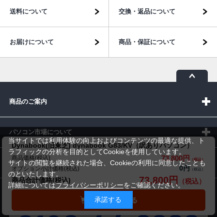
送料について
交換・返品について
お届けについて
商品・保証について
商品のご案内
パソコン市場について
当サイトでは利用体験の向上およびコンテンツの最適な提供、ト
Dynabook(旧東芝) dynabook G83/KV（訳ありパソコン）
ラフィックの分析を目的としてCookieを使用しています。
73,800円
商品価格(税込)
パソコン販売以外のサービス
サイトの閲覧を継続された場合、Cookieの利用に同意したことも
0円
オプション小計価格(税込)
のといたします。
73,800円
商品合計価格(税込)
詳細については
プライバシーポリシー
をご確認ください。
お問い合わせ
承諾する
カートに入れる