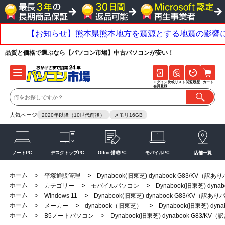
品質と価格で選ぶなら【パソコン市場】中古パソコンが安い！
ログイン
比較リスト
閲覧履歴
カート
会員登録
人気ページ
2020年以降（10世代前後）
メモリ16GB
ノートPC
デスクトップPC
Office搭載PC
モバイルPC
店舗一覧
ホーム
>
>
平塚通販管理
Dynabook(旧東芝) dynabook G83/KV（訳
ホーム
>
>
>
カテゴリー
モバイルパソコン
Dynabook(旧東芝) dy
ホーム
>
>
Windows 11
Dynabook(旧東芝) dynabook G83/KV（訳
ホーム
>
>
>
メーカー
dynabook（旧東芝）
Dynabook(旧東芝) dy
ホーム
>
>
B5ノートパソコン
Dynabook(旧東芝) dynabook G83/