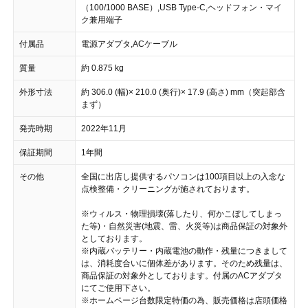
（100/1000 BASE）,USB Type-C,ヘッドフォン・マイ
ク兼用端子
付属品
電源アダプタ,ACケーブル
質量
約 0.875 kg
外形寸法
約 306.0 (幅)× 210.0 (奥行)× 17.9 (高さ) mm（突起部含
まず）
発売時期
2022年11月
保証期間
1年間
その他
全国に出店し提供するパソコンは100項目以上の入念な
点検整備・クリーニングが施されております。
※ウィルス・物理損壊(落したり、何かこぼしてしまっ
た等)・自然災害(地震、雷、火災等)は商品保証の対象外
としております。
※内蔵バッテリー・内蔵電池の動作・残量につきまして
は、消耗度合いに個体差があります。そのため残量は、
商品保証の対象外としております。付属のACアダプタ
にてご使用下さい。
※ホームページ台数限定特価の為、販売価格は店頭価格