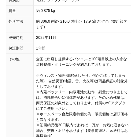
質量
約 0.875 kg
外形寸法
約 306.0 (幅)× 210.0 (奥行)× 17.9 (高さ) mm（突起部含
まず）
発売時期
2022年11月
保証期間
1年間
その他
全国に出店し提供するパソコンは100項目以上の入念な
点検整備・クリーニングが施されております。
※ウィルス・物理損壊(落したり、何かこぼしてしまっ
た等)・自然災害(地震、雷、火災等)は商品保証の対象外
としております。
※内蔵バッテリー・内蔵電池の動作・残量につきまして
は、消耗度合いに個体差があります。そのため残量は、
商品保証の対象外としております。付属のACアダプタ
にてご使用下さい。
※ホームページ台数限定特価の為、販売価格は店頭価格
と異なります。
※初回納品後30日以内であれば、万が一お気に召さない
場合、交換・返品を承ります【要事前連絡、返送料はお
客様負担】。