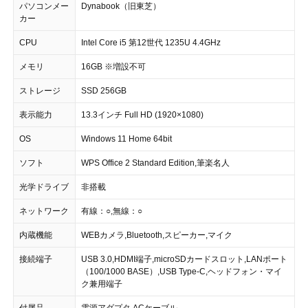
パソコンメー
Dynabook（旧東芝）
カー
CPU
Intel Core i5 第12世代 1235U 4.4GHz
メモリ
16GB ※増設不可
ストレージ
SSD 256GB
表示能力
13.3インチ Full HD (1920×1080)
OS
Windows 11 Home 64bit
ソフト
WPS Office 2 Standard Edition,筆楽名人
光学ドライブ
非搭載
ネットワーク
有線：○,無線：○
内蔵機能
WEBカメラ,Bluetooth,スピーカー,マイク
接続端子
USB 3.0,HDMI端子,microSDカードスロット,LANポート
（100/1000 BASE）,USB Type-C,ヘッドフォン・マイ
ク兼用端子
付属品
電源アダプタ,ACケーブル