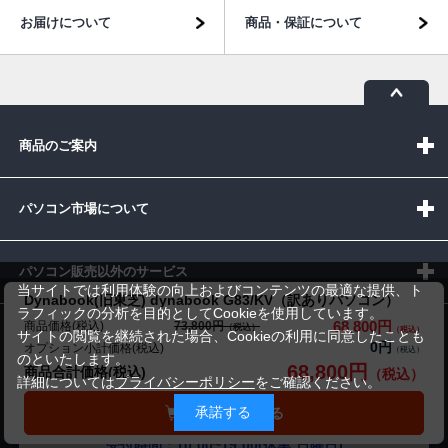
お届けについて
商品・保証について
商品のご案内
パソコン市場について
パソコン販売以外のサービス
当サイトでは利用体験の向上およびコンテンツの最適な提供、ト
Dynabook(旧東芝) dynabook G83/KV（訳ありパソコン）
ラフィックの分析を目的としてCookieを使用しています。
68,800円
商品価格(税込)
73,800円
サイトの閲覧を継続された場合、Cookieの利用に同意したことも
お問い合わせ
0円
オプション小計価格(税込)
のといたします。
68,800円
商品合計価格(税込)
詳細については
プライバシーポリシー
をご確認ください。
承諾する
カートに入れる
受付時間：10:00~19:00(休業:日曜日)