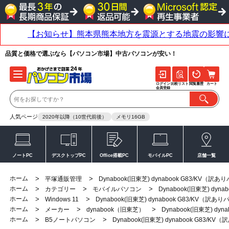
品質と価格で選ぶなら【パソコン市場】中古パソコンが安い！
ログイン
比較リスト
閲覧履歴
カート
会員登録
人気ページ
2020年以降（10世代前後）
メモリ16GB
ノートPC
デスクトップPC
Office搭載PC
モバイルPC
店舗一覧
ホーム
>
>
平塚通販管理
Dynabook(旧東芝) dynabook G83/KV（訳
ホーム
>
>
>
カテゴリー
モバイルパソコン
Dynabook(旧東芝) dy
ホーム
>
>
Windows 11
Dynabook(旧東芝) dynabook G83/KV（訳
ホーム
>
>
>
メーカー
dynabook（旧東芝）
Dynabook(旧東芝) dy
ホーム
>
>
B5ノートパソコン
Dynabook(旧東芝) dynabook G83/