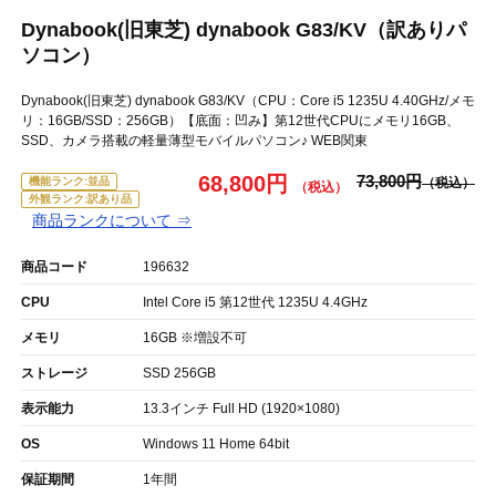
Dynabook(旧東芝) dynabook G83/KV（訳ありパ
ソコン）
Dynabook(旧東芝) dynabook G83/KV（CPU：Core i5 1235U 4.40GHz/メモ
リ：16GB/SSD：256GB）【底面：凹み】第12世代CPUにメモリ16GB、
SSD、カメラ搭載の軽量薄型モバイルパソコン♪ WEB関東
68,800円
73,800円
機能ランク:並品
外観ランク:訳あり品
商品ランクについて ⇒
商品コード
196632
CPU
Intel Core i5 第12世代 1235U 4.4GHz
メモリ
16GB ※増設不可
ストレージ
SSD 256GB
表示能力
13.3インチ Full HD (1920×1080)
OS
Windows 11 Home 64bit
保証期間
1年間