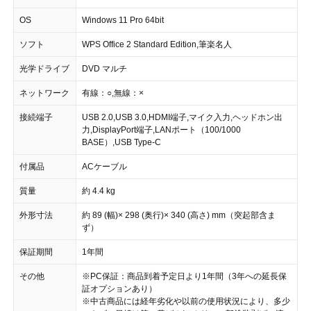
OS
Windows 11 Pro 64bit
ソフト
WPS Office 2 Standard Edition,筆楽名人
光学ドライブ
DVD マルチ
ネットワーク
有線：○,無線：×
接続端子
USB 2.0,USB 3.0,HDMI端子,マイク入力,ヘッドホン出
力,DisplayPort端子,LANポート（100/1000
BASE）,USB Type-C
付属品
ACケーブル
質量
約 4.4 kg
外形寸法
約 89 (幅)× 298 (奥行)× 340 (高さ) mm（突起部含ま
ず）
保証期間
1年間
その他
※PC保証：商品到着予定日より1年間（3年への延長保
証オプションあり）
※中古商品には経年劣化や以前の使用状況により、多少