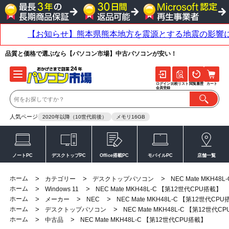
品質と価格で選ぶなら【パソコン市場】中古パソコンが安い！
ログイン
比較リスト
閲覧履歴
カート
会員登録
人気ページ
2020年以降（10世代前後）
メモリ16GB
ノートPC
デスクトップPC
Office搭載PC
モバイルPC
店舗一覧
ホーム
>
>
>
カテゴリー
デスクトップパソコン
NEC Mate MKH4
ホーム
>
>
Windows 11
NEC Mate MKH48L-C 【第12世代CPU搭載】
ホーム
>
>
>
メーカー
NEC
NEC Mate MKH48L-C 【第12世代CP
ホーム
>
>
デスクトップパソコン
NEC Mate MKH48L-C 【第12世代C
ホーム
>
>
中古品
NEC Mate MKH48L-C 【第12世代CPU搭載】