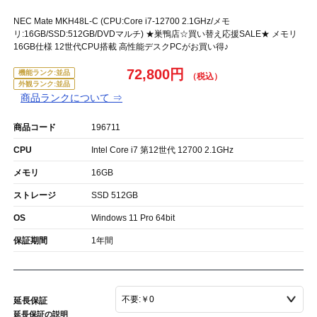
NEC Mate MKH48L-C (CPU:Core i7-12700 2.1GHz/メモ
リ:16GB/SSD:512GB/DVDマルチ) ★巣鴨店☆買い替え応援SALE★ メモリ
16GB仕様 12世代CPU搭載 高性能デスクPCがお買い得♪
72,800円
機能ランク:並品
外観ランク:並品
商品ランクについて ⇒
商品コード
196711
CPU
Intel Core i7 第12世代 12700 2.1GHz
メモリ
16GB
ストレージ
SSD 512GB
OS
Windows 11 Pro 64bit
保証期間
1年間
延長保証
延長保証の説明