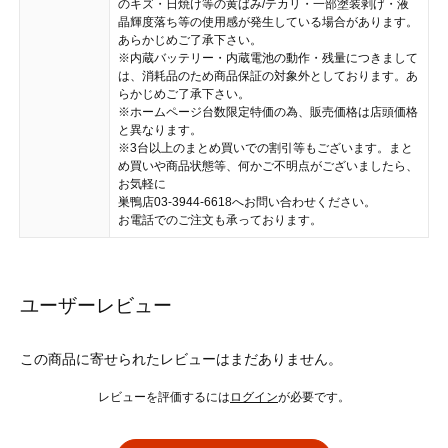
のキズ・日焼け等の黄ばみ/テカリ・一部塗装剥げ・液
晶輝度落ち等の使用感が発生している場合があります。
あらかじめご了承下さい。
※内蔵バッテリー・内蔵電池の動作・残量につきまして
は、消耗品のため商品保証の対象外としております。あ
らかじめご了承下さい。
※ホームページ台数限定特価の為、販売価格は店頭価格
と異なります。
※3台以上のまとめ買いでの割引等もございます。まと
め買いや商品状態等、何かご不明点がございましたら、
お気軽に
巣鴨店03-3944-6618へお問い合わせください。
お電話でのご注文も承っております。
ユーザーレビュー
この商品に寄せられたレビューはまだありません。
レビューを評価するには
ログイン
が必要です。