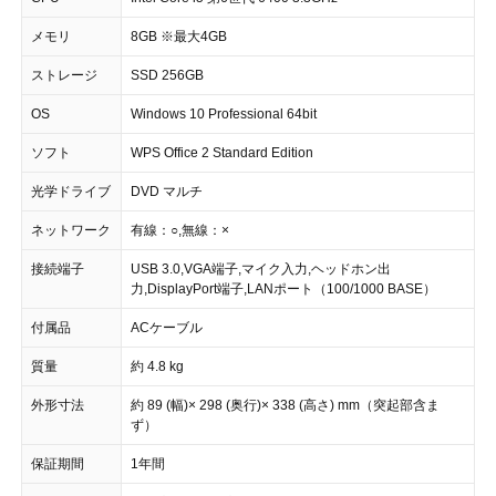
メモリ
8GB ※最大4GB
ストレージ
SSD 256GB
OS
Windows 10 Professional 64bit
ソフト
WPS Office 2 Standard Edition
光学ドライブ
DVD マルチ
ネットワーク
有線：○,無線：×
接続端子
USB 3.0,VGA端子,マイク入力,ヘッドホン出
力,DisplayPort端子,LANポート（100/1000 BASE）
付属品
ACケーブル
質量
約 4.8 kg
外形寸法
約 89 (幅)× 298 (奥行)× 338 (高さ) mm（突起部含ま
ず）
保証期間
1年間