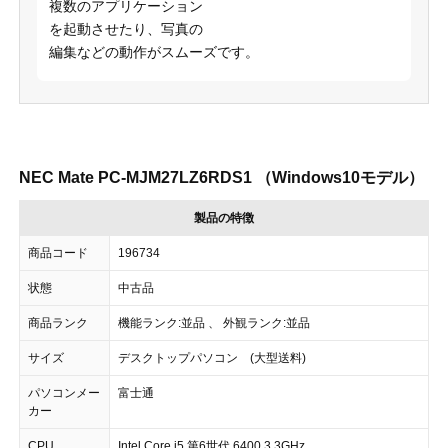
複数のアプリケーション
を起動させたり、写真の
編集などの動作がスムーズです。
NEC Mate PC-MJM27LZ6RDS1 （Windows10モデル）
製品の特徴
商品コード
196734
状態
中古品
商品ランク
機能ランク:並品 、 外観ランク:並品
サイズ
デスクトップパソコン (大型送料)
パソコンメー
富士通
カー
CPU
Intel Core i5 第6世代 6400 3.3GHz