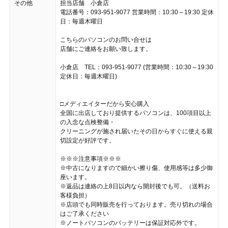
その他
担当店舗 小倉店
電話番号：093-951-9077 営業時間：10:30～19:30 定休
日：毎週木曜日
こちらのパソコンのお問い合せは
店舗にご連絡をお願い致します。
小倉店 TEL：093-951-9077 (営業時間：10:30～19:30
定休日：毎週木曜日)
□メディエイターだから安心購入
全国に出店しており提供するパソコンは、100項目以上
の入念な点検整備・
クリーニングが施され届いたその日からすぐに使える親
切設定が好評です。
※※※注意事項※※※
※中古になりますので細かい擦り傷、使用感等は多少御
座います。
※返品は連絡の上8日以内なら開封後でも可。（送料お
客様負担）
※店頭でも同時販売を行っております。売り切れの場合
はご了承ください
※ノートパソコンのバッテリーは保証対応外です。