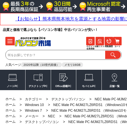
品質と価格で選ぶなら【パソコン市場】中古パソコンが安い！
ログイン
比較リスト
閲覧履歴
カート
会員登録
人気ページ
2020年以降（10世代前後）
メモリ16GB
ノートPC
デスクトップPC
Office搭載PC
モバイルPC
店舗一覧
ホーム
>
>
>
カテゴリー
デスクトップパソコン
NEC Mate PC-MJ
ホーム
>
>
Windows 10
NEC Mate PC-MJM27LZ6RDS1 （Windows
ホーム
>
>
Windows 7
NEC Mate PC-MJM27LZ6RDS1 （Windows1
ホーム
>
>
>
メーカー
NEC
NEC Mate PC-MJM27LZ6RDS1 （Wi
ホーム
>
>
デスクトップパソコン
NEC Mate PC-MJM27LZ6RDS1 （