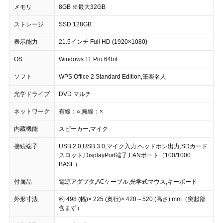
メモリ
8GB ※最大32GB
ストレージ
SSD 128GB
表示能力
21.5インチ Full HD (1920×1080)
OS
Windows 11 Pro 64bit
ソフト
WPS Office 2 Standard Edition,筆楽名人
光学ドライブ
DVD マルチ
ネットワーク
有線：○,無線：×
内蔵機能
スピーカー,マイク
接続端子
USB 2.0,USB 3.0,マイク入力,ヘッドホン出力,SDカード
スロット,DisplayPort端子,LANポート（100/1000
BASE）
付属品
電源アダプタ,ACケーブル,光学式マウス,キーボード
外形寸法
約 498 (幅)× 225 (奥行)× 420～520 (高さ) mm（突起部
含まず）