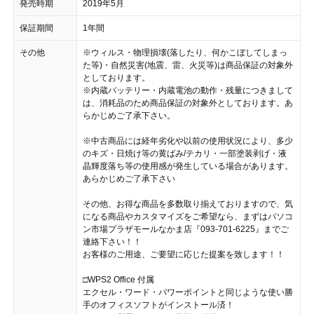
発売時期
2019年5月
保証期間
1年間
その他
※ウィルス・物理損壊(落したり、何かこぼしてしまっ
た等)・自然災害(地震、雷、火災等)は商品保証の対象外
としております。
※内蔵バッテリー・内蔵電池の動作・残量につきまして
は、消耗品のため商品保証の対象外としております。あ
らかじめご了承下さい。
※中古商品には経年劣化や以前の使用状況により、多少
のキズ・日焼け等の黄ばみ/テカリ・一部塗装剥げ・液
晶輝度落ち等の使用感が発生している場合があります。
あらかじめご了承下さい
その他、お得な商品を多数取り揃えておりますので、気
になる商品やカスタマイズをご希望なら、まずはパソコ
ン市場プラザモールなかま店『093-701-6225』までご
連絡下さい！！
お客様のご用途、ご要望に応じた提案を致します！！
□WPS2 Office 付属
エクセル・ワード・パワーポイントと同じような使い勝
手のオフィスソフトがインストール済！