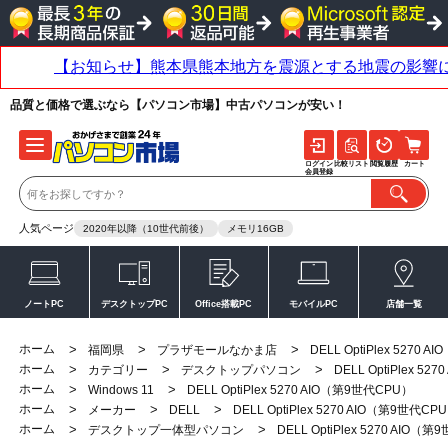
品質と価格で選ぶなら【パソコン市場】中古パソコンが安い！
ログイン
比較リスト
閲覧履歴
カート
会員登録
人気ページ
2020年以降（10世代前後）
メモリ16GB
ノートPC
デスクトップPC
Office搭載PC
モバイルPC
店舗一覧
ホーム
>
>
>
福岡県
プラザモールなかま店
DELL OptiPlex 5270
ホーム
>
>
>
カテゴリー
デスクトップパソコン
DELL OptiPlex 5
ホーム
>
>
Windows 11
DELL OptiPlex 5270 AIO（第9世代CPU）
ホーム
>
>
>
メーカー
DELL
DELL OptiPlex 5270 AIO（第9世代CP
ホーム
>
>
デスクトップ一体型パソコン
DELL OptiPlex 5270 AIO（