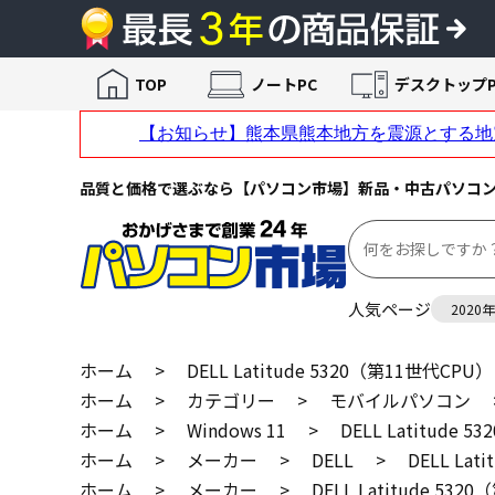
TOP
ノートPC
デスクトップP
品質と価格で選ぶなら【パソコン市場】新品・中古パソコ
人気ページ
2020
ホーム
>
DELL Latitude 5320（第11世代CPU）
ホーム
>
カテゴリー
>
モバイルパソコン
ホーム
>
Windows 11
>
DELL Latitude 
ホーム
>
メーカー
>
DELL
>
DELL La
ホーム
>
メーカー
>
DELL Latitude 53