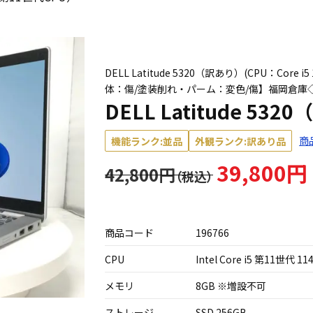
DELL Latitude 5320（訳あり）(CPU：Core i
体：傷/塗装削れ・パーム：変色/傷】福岡倉庫
DELL Latitude 53
商
機能ランク:並品
外観ランク:訳あり品
39,800円
42,800円
商品コード
196766
CPU
Intel Core i5 第11世代 11
メモリ
8GB ※増設不可
ストレージ
SSD 256GB