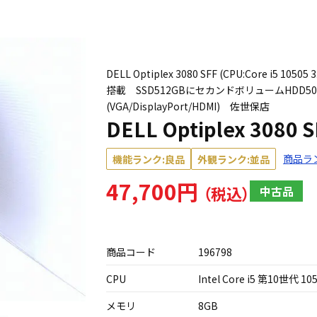
DELL Optiplex 3080 SFF (CPU:Core i5 10
搭載 SSD512GBにセカンドボリュームHDD
(VGA/DisplayPort/HDMI) 佐世保店
DELL Optiplex 3080 
商品ラ
機能ランク:良品
外観ランク:並品
47,700円
中古品
商品コード
196798
CPU
Intel Core i5 第10世代 10
メモリ
8GB