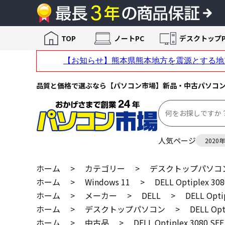
TOP
ノートPC
デスクトップP
品質と価格で選ぶなら【パソコン市場】新品・中古パソコ
人気ページ
2020
ホーム
>
カテゴリー
>
デスクトップパソコ
ホーム
>
Windows 11
>
DELL Optiplex 308
ホーム
>
メーカー
>
DELL
>
DELL Opti
ホーム
>
デスクトップパソコン
>
DELL Opt
ホーム
>
中古品
>
DELL Optiplex 3080 SFF