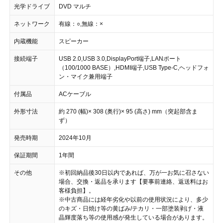
光学ドライブ
DVD マルチ
ネットワーク
有線：○,無線：×
内蔵機能
スピーカー
接続端子
USB 2.0,USB 3.0,DisplayPort端子,LANポート
（100/1000 BASE）,HDMI端子,USB Type-C,ヘッドフォ
ン・マイク兼用端子
付属品
ACケーブル
外形寸法
約 270 (幅)× 308 (奥行)× 95 (高さ) mm（突起部含ま
ず）
発売時期
2024年10月
保証期間
1年間
その他
※初回納品後30日以内であれば、万が一お気に召さない
場合、交換・返品を承ります【要事前連絡、返送料はお
客様負担】。
※中古商品には経年劣化や以前の使用状況により、多少
のキズ・日焼け等の黄ばみ/テカリ・一部塗装剥げ・液
晶輝度落ち等の使用感が発生している場合があります。