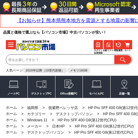
品質と価格で選ぶなら【パソコン市場】中古パソコンが安い！
ログイン
比較リスト
閲覧履歴
カート
会員登録
人気ページ
2020年以降（10世代前後）
メモリ16GB
ノートPC
デスクトップPC
Office搭載PC
モバイルPC
店舗一覧
ホーム
>
>
>
福岡県
筑紫野ベレッサ店
HP Pro SFF 400 G9(第12世
ホーム
>
>
>
カテゴリー
デスクトップパソコン
HP Pro SFF 400 G
ホーム
>
>
Windows 11
HP Pro SFF 400 G9(第12世代CPU)
ホーム
>
>
>
メーカー
日本HP
HP Pro SFF 400 G9(第12世代CPU)
ホーム
>
>
デスクトップパソコン
HP Pro SFF 400 G9(第12世代CPU)