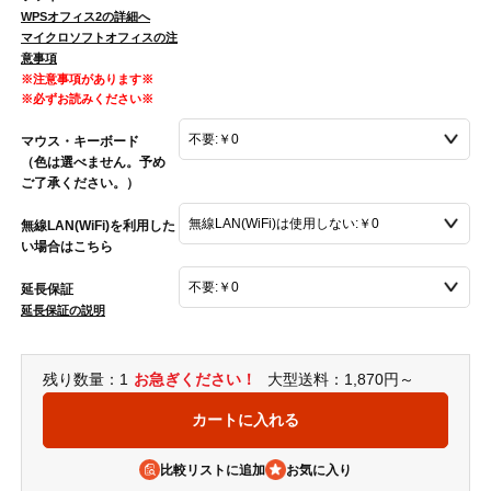
WPSオフィス2の詳細へ
マイクロソフトオフィスの注
意事項
※注意事項があります※
※必ずお読みください※
マウス・キーボード
（色は選べません。予め
ご了承ください。）
無線LAN(WiFi)を利用した
い場合はこちら
延長保証
延長保証の説明
残り数量：1
お急ぎください！
大型送料：1,870円～
比較リストに追加