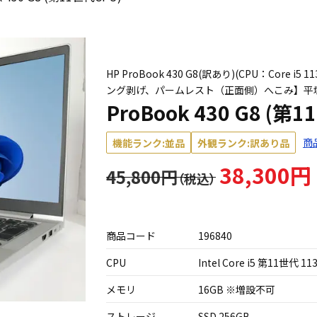
HP ProBook 430 G8(訳あり)(CPU：Core i
ング剥げ、パームレスト（正面側）へこみ】平
ProBook 430 G8 (第
商
機能ランク:並品
外観ランク:訳あり品
38,300円
45,800円
商品コード
196840
CPU
Intel Core i5 第11世代 11
メモリ
16GB ※増設不可
ストレージ
SSD 256GB