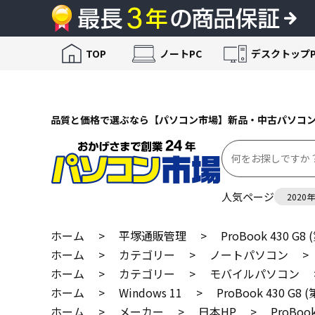
TOP
ノートPC
デスクトップP
品質と価格で選ぶなら【パソコン市場】新品・中古パソコ
人気ページ
2020
ホーム
>
平塚通販管理
>
ProBook 430 G8
ホーム
>
カテゴリー
>
ノートパソコン
>
ホーム
>
カテゴリー
>
モバイルパソコン
ホーム
>
Windows 11
>
ProBook 430 G8
ホーム
>
メーカー
>
日本HP
>
ProBoo