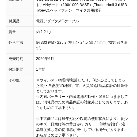
ト,LANポート（100/1000 BASE）,Thunderbolt 3 (USB
Type-C),ヘッドフォン・マイク兼用端子
付属品
電源アダプタ,ACケーブル
質量
約 1.2 kg
外形寸法
約 333 (幅)× 225.3 (奥行)× 24.5 (高さ) mm（突起部含ま
ず）
発売時期
2020年6月
保証期間
1年間
その他
※ウィルス・物理損壊(落したり、何かこぼしてしまっ
た等)・自然災害(地震、雷、火災等)は商品保証の対象外
としております。
※内蔵バッテリー・内蔵電池の動作・残量につきまして
は、消耗品のため商品保証の対象外としております。あ
らかじめご了承下さい。
※中古商品には経年劣化や以前の使用状況により、多少
のキズ・日焼け等の黄ばみ/テカリ・一部塗装剥げ・液
晶輝度落ち等の使用感が発生している場合があります。
あらかじめご了承下さい。