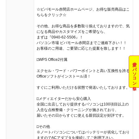
☆ビバモール赤間店ホームページ、お得な販売商品はこ
ちらをクリック☆
その他、お得な商品を多数取り揃えておりますので、気
になる商品やカスタマイズをご希望なら、
まずは『0940-62-5506』！
パソコン市場 ビバモール赤間店までご連絡下さい！！
お客様のご用途、ご要望に応じた提案を致します！！
□WPS Office2付属
夏のパソコン祭
エクセル・ワード・パワーポイントと高い互換性を誇る
Officeソフトがインストール済！
すぐにご利用いただける状態で発送いたしております。
□メディエイターだから安心購入
全国に出店しており提供するパソコンは100項目以上の
入念な点検整備・クリーニングが施されており、
届いたその日からすぐに使える親切設定が好評です。
□その他
※ノートパソコンについてはバッテリーが劣化しており
ますのでACアダプタを接続してご利用下さい。