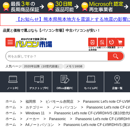
品質と価格で選ぶなら【パソコン市場】中古パソコンが安い！
ログイン
比較リスト
閲覧履歴
カート
会員登録
人気ページ
2020年以降（10世代前後）
メモリ16GB
ノートPC
デスクトップPC
Office搭載PC
モバイルPC
店舗一覧
ホーム
>
>
>
福岡県
ビバモール赤間店
Panasonic Let's note CF
ホーム
>
>
>
カテゴリー
ノートパソコン
Panasonic Let's note 
ホーム
>
>
Windows 11
Panasonic Let's note CF-LV9RDHVS (第10
ホーム
>
>
>
メーカー
Panasonic
Panasonic Let's note CF-LV9
ホーム
>
>
A4ノートパソコン
Panasonic Let's note CF-LV9RDHVS 