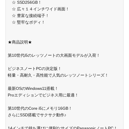
☆ SSD256GB！
☆ 広々１４インチワイド画面！
☆ 豊富な接続端子！
☆ 堅牢なボディ！
★商品説明★
第10世代i5のレッツノートの大画面モデルが入荷！
ビジネスノートPCの決定版！
軽量・高耐久・高性能で人気のレッツノートシリーズ！
最新OSのWindows11搭載！
Proエディションでビジネス用に最適！
第10世代のCore i5にメモリ16GB！
さらにSSD搭載でサクサク動作♪
14インチで持ち運びに便利なサイズのPanasonicノートPC！