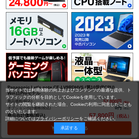
Panasonic Let's note CF-LV9RDHVS (第10世代CPU)
当サイトでは利用体験の向上およびコンテンツの最適な提供、ト
Win11Proモデル
ラフィックの分析を目的としてCookieを使用しています。
57,800円
商品価格(税込)
サイトの閲覧を継続された場合、Cookieの利用に同意したことも
0円
オプション小計価格(税込)
ショッピングガイド
のといたします。
57,800円
商品合計価格(税込)
詳細については
プライバシーポリシー
をご確認ください。
承諾する
カートに入れる
送料について
交換・返品について