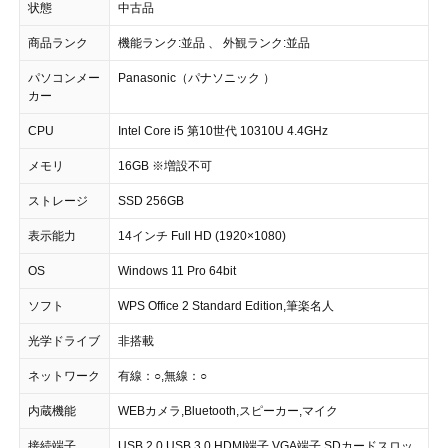
状態
中古品
商品ランク
機能ランク:並品 、 外観ランク:並品
パソコンメー
Panasonic（パナソニック ）
カー
CPU
Intel Core i5 第10世代 10310U 4.4GHz
メモリ
16GB ※増設不可
ストレージ
SSD 256GB
表示能力
14インチ Full HD (1920×1080)
OS
Windows 11 Pro 64bit
ソフト
WPS Office 2 Standard Edition,筆楽名人
光学ドライブ
非搭載
ネットワーク
有線：○,無線：○
内蔵機能
WEBカメラ,Bluetooth,スピーカー,マイク
接続端子
USB 2.0,USB 3.0,HDMI端子,VGA端子,SDカードスロッ