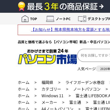
TOP
ノートPC
デスクトップP
品質と価格で選ぶなら【パソコン市場】新品・中古パソコ
人気ページ
2020
ホーム
>
福岡県
>
ライフガーデン水巻店
ホーム
>
カテゴリー
>
ノートパソコン
>
ホーム
>
Windows 11
>
富士通 LIFEBOOK 
ホーム
>
メーカー
>
富士通
>
富士通 LI
ホーム
>
A4ノートパソコン
>
富士通 LIFEB