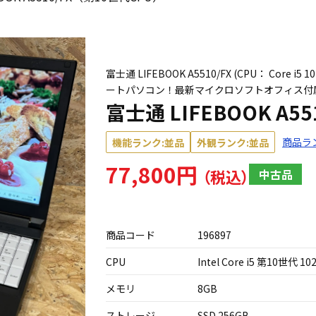
富士通 LIFEBOOK A5510/FX (CPU： Core 
ートパソコン！最新マイクロソフトオフィス付
富士通 LIFEBOOK A5
商品ラ
機能ランク:並品
外観ランク:並品
77,800円
中古品
商品コード
196897
CPU
Intel Core i5 第10世代 10
メモリ
8GB
ストレージ
SSD 256GB