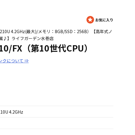
i5 10210U 4.2GHz(最大)/メモリ：8GB/SSD：256B）【高年式ノ
属♪】ライフガーデン水巻店
510/FX（第10世代CPU）
ンクについて ⇒
210U 4.2GHz