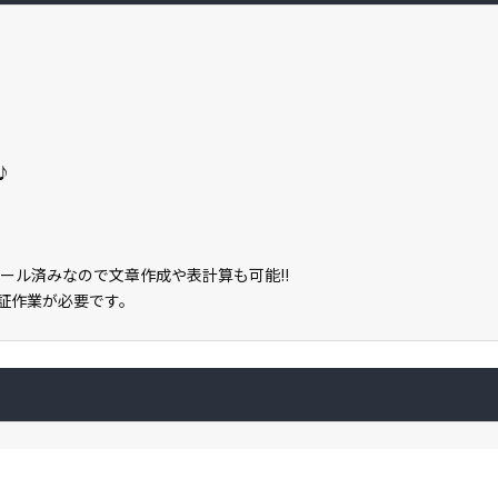
♪
2がインストール済みなので文章作成や表計算も可能!!
ン認証作業が必要です。