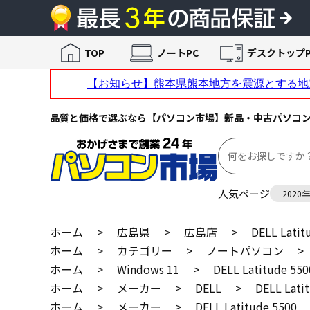
TOP
ノートPC
デスクトップP
品質と価格で選ぶなら【パソコン市場】新品・中古パソコ
人気ページ
2020
ホーム
>
広島県
>
広島店
>
DELL Latit
ホーム
>
カテゴリー
>
ノートパソコン
>
ホーム
>
Windows 11
>
DELL Latitude 550
ホーム
>
メーカー
>
DELL
>
DELL Lati
ホーム
>
メーカー
>
DELL Latitude 5500