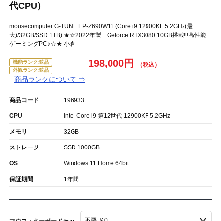
代CPU）
mousecomputer G-TUNE EP-Z690W11 (Core i9 12900KF 5.2GHz(最
大)/32GB/SSD:1TB) ★☆2022年製 Geforce RTX3080 10GB搭載‼!高性能
ゲーミングPC♪☆★ 小倉
198,000円
機能ランク:並品
外観ランク:並品
商品ランクについて ⇒
商品コード
196933
CPU
Intel Core i9 第12世代 12900KF 5.2GHz
メモリ
32GB
ストレージ
SSD 1000GB
OS
Windows 11 Home 64bit
保証期間
1年間
マウス・キーボードセッ