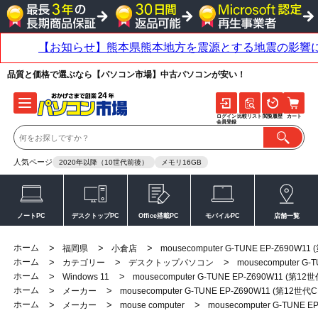
品質と価格で選ぶなら【パソコン市場】中古パソコンが安い！
ログイン
比較リスト
閲覧履歴
カート
会員登録
人気ページ
2020年以降（10世代前後）
メモリ16GB
ノートPC
デスクトップPC
Office搭載PC
モバイルPC
店舗一覧
ホーム
>
>
>
福岡県
小倉店
mousecomputer G-TUNE EP-Z690W1
ホーム
>
>
>
カテゴリー
デスクトップパソコン
mousecomputer G
ホーム
>
>
Windows 11
mousecomputer G-TUNE EP-Z690W11 (第1
ホーム
>
>
メーカー
mousecomputer G-TUNE EP-Z690W11 (第12世代
ホーム
>
>
>
メーカー
mouse computer
mousecomputer G-TUNE 