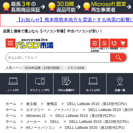
品質と価格で選ぶなら【パソコン市場】中古パソコンが安い！
ログイン
比較リスト
閲覧履歴
カート
会員登録
人気ページ
2020年以降（10世代前後）
メモリ16GB
ノートPC
デスクトップPC
Office搭載PC
モバイルPC
店舗一覧
ホーム
>
>
>
東京都
巣鴨店
DELL Latitude 3510（第10世代CPU）
ホーム
>
>
>
カテゴリー
ノートパソコン
DELL Latitude 3510（第
ホーム
>
>
Windows 11
DELL Latitude 3510（第10世代CPU）
ホーム
>
>
>
メーカー
DELL
DELL Latitude 3510（第10世代CPU）
ホーム
>
>
A4ノートパソコン
DELL Latitude 3510（第10世代CPU）