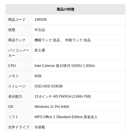
製品の特徴
商品コード
196936
状態
中古品
商品ランク
機能ランク:並品 、 外観ランク:並品
パソコンメー
富士通
カー
CPU
Intel Celeron 第10世代 5205U 1.9GHz
メモリ
8GB
ストレージ
SSD,HDD 628GB
表示能力
15.6インチ HD FWXGA (1366×768)
OS
Windows 11 Pro 64bit
ソフト
WPS Office 2 Standard Edition,筆楽名人
光学ドライブ
非搭載