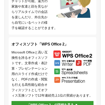
チャットが可能。遠方の
家族や友達と顔を見なが
らリアルタイムでの会話
を楽しんだり、外出先か
ら自宅にいるペットの様
子を確認することができます。
オフィスソフト「WPS Office 2」
Microsoft Officeと高い互
換性を誇るオフィスソフ
トです。文章作成・表計
算・プレゼンテーション
用のスライド作成だけで
なく、PDFの作成・閲覧
も行える高性能な総合オ
フィスソフトとしてオフ
ィス互換ソフトで12年連続売上1位の実績があります。
「WPS Office 2」の詳細を見る