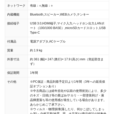
ネットワーク
有線：○,無線：○
内蔵機能
Bluetooth,スピーカー,WEBカメラ,テンキー
接続端子
USB 3.0,HDMI端子,マイク入力,ヘッドホン出力,LANポ
ート（100/1000 BASE）,microSDカードスロット,USB
Type-C
付属品
電源アダプタ,ACケーブル
質量
約 1.9 kg
外形寸法
約 361 (幅)× 247 (奥行)× 17.9 (高さ) mm（突起部含ま
ず）
保証期間
1年間
その他
※PC保証：商品到着予定日より1年間（3年への延長保
証オプションあり）
※中古商品には経年劣化や以前の使用状況により、多少
のキズ・日焼け等の黄ばみ/テカリ・一部塗装剥げ・液
晶輝度落ち等の使用感が発生している場合があります。
あらかじめご了承下さい。
※ウィルス・物理損壊(落したり、何かこぼしてしまっ
た等)・自然災害(地震、雷、火災等)は商品保証の対象外