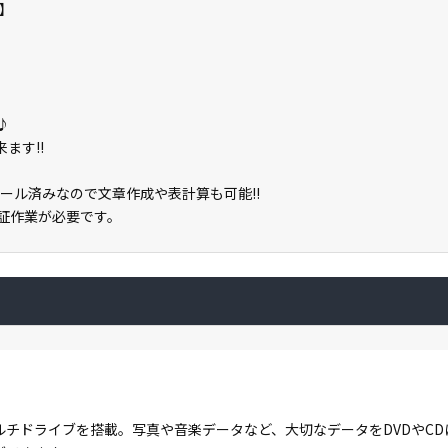
】
♪
ます!!
2がインストール済みなので文章作成や表計算も可能!!
ン認証作業が必要です。
ルチドライブを搭載。写真や音楽データなど、大切なデータをDVDやC