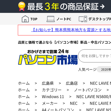
TOP
ノートPC
デスクトップP
品質と価格で選ぶなら【パソコン市場】新品・中古パソコ
人気ページ
2020
ホーム
>
広島県
>
広島店
>
NEC LAVIE
ホーム
>
カテゴリー
>
ノートパソコン
>
ホーム
>
Windows 11
>
NEC LAVIE NS600/
ホーム
>
メーカー
>
NEC
>
NEC LAVIE 
ホーム
>
A4ノートパソコン
>
NEC LAVIE N