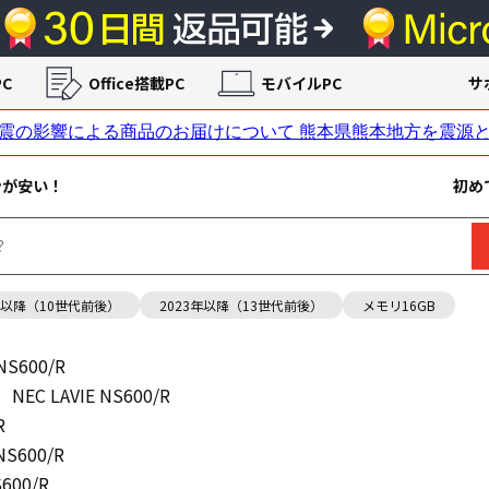
C
Office搭載PC
モバイルPC
サ
ンが安い！
初め
年以降（10世代前後）
2023年以降（13世代前後）
メモリ16GB
 NS600/R
NEC LAVIE NS600/R
R
NS600/R
S600/R