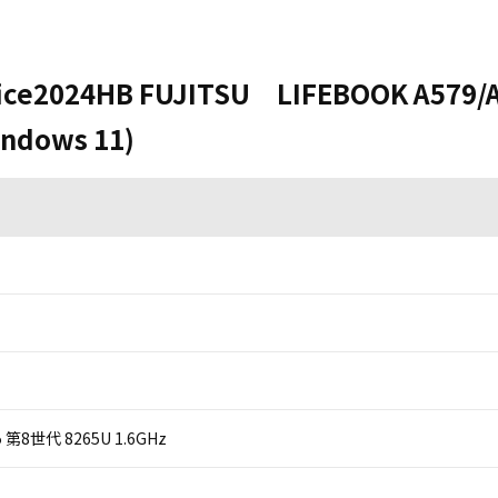
ice2024HB FUJITSU LIFEBOOK A579/
ndows 11)
 i5 第8世代 8265U 1.6GHz