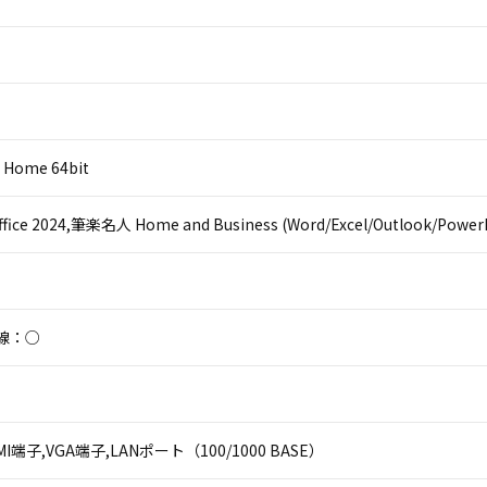
 Home 64bit
Office 2024,筆楽名人 Home and Business (Word/Excel/Outlook/Power
線：○
HDMI端子,VGA端子,LANポート（100/1000 BASE）