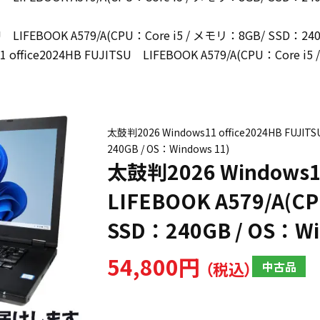
U LIFEBOOK A579/A(CPU：Core i5 / メモリ：8GB/ SSD：240
 office2024HB FUJITSU LIFEBOOK A579/A(CPU：Core i
太鼓判2026 Windows11 office2024HB FUJIT
240GB / OS：Windows 11)
太鼓判2026 Windows11
LIFEBOOK A579/A(C
SSD：240GB / OS：Wi
54,800円
中古品