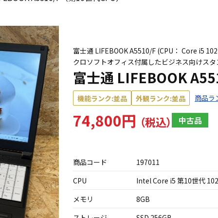
富士通 LIFEBOOK A5510/F (CPU： Core i
クロソフトオフィス付属したビジネス向けスタ
富士通 LIFEBOOK A5
商品ラ
機能ランク:並品
外観ランク:並品
74,800円
中古品
商品コード
197011
CPU
Intel Core i5 第10世代 10
メモリ
8GB
ストレージ
SSD 256GB