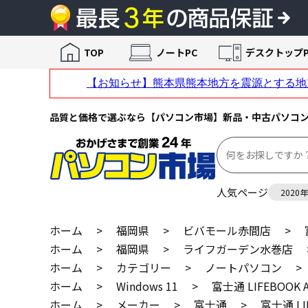
TOP
ノートPC
デスクトップP
品質と価格で選ぶなら【パソコン市場】新品・中古パソコ
人気ページ
2020
ホーム
>
福岡県
>
ビバモール赤間店
>
ホーム
>
福岡県
>
ライフガーデン水巻店
ホーム
>
カテゴリー
>
ノートパソコン
>
ホーム
>
Windows 11
>
富士通 LIFEBOOK 
ホーム
>
メーカー
>
富士通
>
富士通 LI