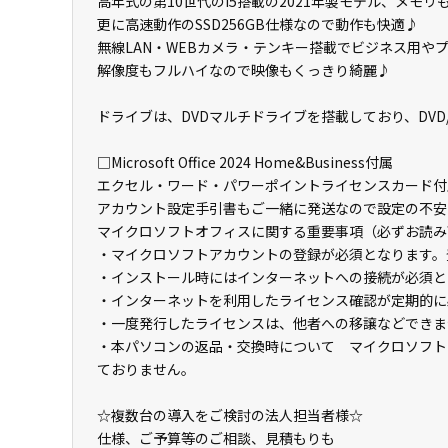
高年式の第10世代のi5搭載の2021年製モデル、メモリ
更に高速動作のSSD256GB仕様なので動作も快適♪
無線LAN・WEBカメラ・テンキー搭載でビジネス用や
解像度もフルハイなので映像もくっきり綺麗♪
ドライブは、DVDマルチドライブを搭載しており、DVD
□Microsoft Office 2024 Home&Business付属
エクセル・ワード・パワーポイントライセンスカード付
アカウント設定手引書もご一緒に発送なので設定の不安
マイクロソフトオフィスに関する重要事項（必ずお読み
・マイクロソフトアカウントの登録が必須となります。
・インストール時にはインターネットへの接続が必須と
・インターネットを利用したライセンス確認が定期的に
・一度発行したライセンスは、他者への移譲などできま
・本パソコンの返品・交換時について マイクロソフト
ておりません。
☆複数台の導入をご検討の法人担当者様☆
仕様、ご予算等のご相談、見積もりも