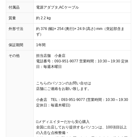
付属品
電源アダプタ,ACケーブル
質量
約 2.2 kg
外形寸法
約 376 (幅)× 254 (奥行)× 24.9 (高さ) mm（突起部含ま
ず）
保証期間
1年間
その他
担当店舗 小倉店
電話番号：093-951-9077 営業時間：10:30～19:30 定休
日：毎週木曜日
こちらのパソコンのお問い合せは
店舗にご連絡をお願い致します。
小倉店 TEL：093-951-9077 (営業時間：10:30～19:30
定休日：毎週木曜日)
□メディエイターだから安心購入
全国に出店しており提供するパソコンは、100項目以上
の入念な点検整備・