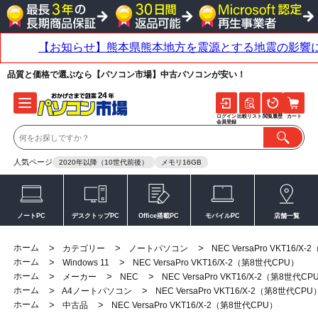
品質と価格で選ぶなら【パソコン市場】中古パソコンが安い！
ログイン
比較リスト
閲覧履歴
カート
会員登録
人気ページ
2020年以降（10世代前後）
メモリ16GB
ノートPC
デスクトップPC
Office搭載PC
モバイルPC
店舗一覧
ホーム
>
>
>
カテゴリー
ノートパソコン
NEC VersaPro VKT16/
ホーム
>
>
Windows 11
NEC VersaPro VKT16/X-2（第8世代CPU）
ホーム
>
>
>
メーカー
NEC
NEC VersaPro VKT16/X-2（第8世代CP
ホーム
>
>
A4ノートパソコン
NEC VersaPro VKT16/X-2（第8世代CPU
ホーム
>
>
中古品
NEC VersaPro VKT16/X-2（第8世代CPU）