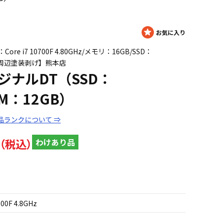
ore i7 10700F 4.80GHz/メモリ：16GB/SSD：
ボタン周辺塗装剥げ】熊本店
オリジナルDT（SSD：
RAM：12GB）
品ランクについて ⇒
わけあり品
700F 4.8GHz