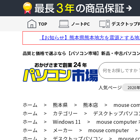
TOP
ノートPC
デスクトップP
品質と価格で選ぶなら【パソコン市場】新品・中古パソコ
人気ページ
2020
ホーム
>
熊本県
>
熊本店
>
mouse co
ホーム
>
カテゴリー
>
デスクトップパソコ
ホーム
>
Windows 11
>
mouse compute
ホーム
>
メーカー
>
mouse computer
>
ホーム
>
デスクトップパソコン
>
mouse 