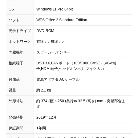
OS
Windows 11 Pro 64bit
ソフト
WPS Office 2 Standard Edition
光学ドライブ
DVD-ROM
ネットワーク
有線：○,無線：○
内蔵機能
スピーカー,テンキー
接続端子
USB 3.0,LANポート（100/1000 BASE）,VGA端
子,HDMI端子,ヘッドホン出力,マイク入力
付属品
電源アダプタ,ACケーブル
質量
約 2.1 kg
外形寸法
約 374 (幅)× 250 (奥行)× 32.5 (高さ) mm（突起部含ま
ず）
発売時期
2019年12月
保証期間
1年間