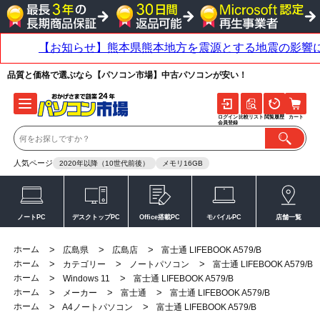
品質と価格で選ぶなら【パソコン市場】中古パソコンが安い！
ログイン
比較リスト
閲覧履歴
カート
会員登録
人気ページ
2020年以降（10世代前後）
メモリ16GB
ノートPC
デスクトップPC
Office搭載PC
モバイルPC
店舗一覧
ホーム
>
>
>
広島県
広島店
富士通 LIFEBOOK A579/B
ホーム
>
>
>
カテゴリー
ノートパソコン
富士通 LIFEBOOK A579/B
ホーム
>
>
Windows 11
富士通 LIFEBOOK A579/B
ホーム
>
>
>
メーカー
富士通
富士通 LIFEBOOK A579/B
ホーム
>
>
A4ノートパソコン
富士通 LIFEBOOK A579/B