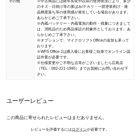
その他
※中古商品には経年劣化や以前の使用状況により、多少
のキズ・日焼け等の黄ばみ/テカリ・一部塗装剥げ・液
晶輝度落ち等の使用感が発生している場合があります。
あらかじめご了承下さい。
※内蔵バッテリー・内蔵電池の動作・残量につきまして
は、消耗品のため商品保証の対象外としております。あ
らかじめご了承下さい。
※オプションで、マイクロソフトOfficeの追加も承って
おります。
※WPS Office 2は購入後にお客様ご自身でオンライン認
証作業が必要です。
※仕様変更やご不明な点等がございましたら広島店
（TEL：082-221-1995）までお気軽にお問い合わせ下
さい。
ユーザーレビュー
この商品に寄せられたレビューはまだありません。
レビューを評価するには
ログイン
が必要です。