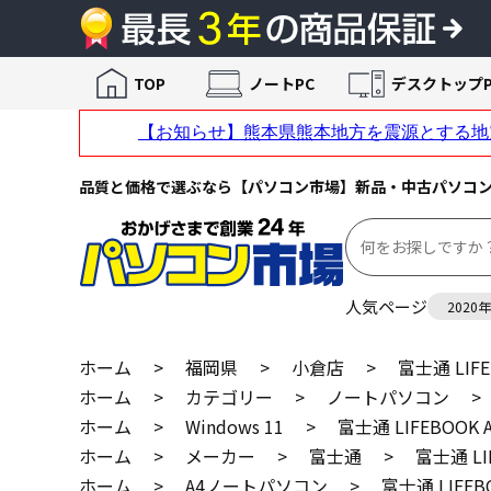
TOP
ノートPC
デスクトップP
品質と価格で選ぶなら【パソコン市場】新品・中古パソコ
人気ページ
2020
ホーム
>
福岡県
>
小倉店
>
富士通 LIF
ホーム
>
カテゴリー
>
ノートパソコン
>
ホーム
>
Windows 11
>
富士通 LIFEBOOK
ホーム
>
メーカー
>
富士通
>
富士通 LI
ホーム
>
A4ノートパソコン
>
富士通 LIFEB