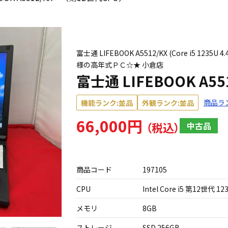
富士通 LIFEBOOK A5512/KX (Core i5 1235
様の高年式ＰＣ☆★ 小倉店
富士通 LIFEBOOK A
商品ラ
機能ランク:並品
外観ランク:並品
66,000円
中古品
商品コード
197105
CPU
Intel Core i5 第12世代 12
メモリ
8GB
ストレージ
SSD 256GB