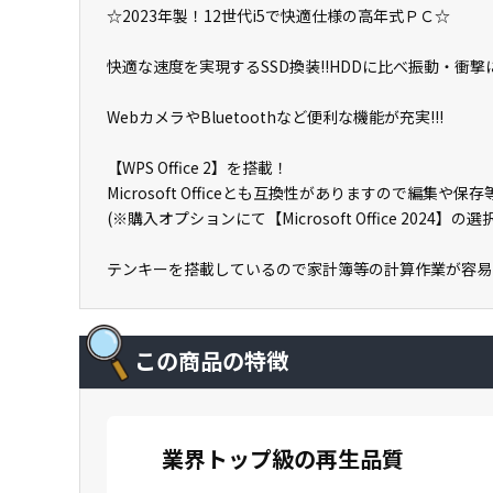
☆2023年製！12世代i5で快適仕様の高年式ＰＣ☆
快適な速度を実現するSSD換装!!HDDに比べ振動・衝撃に
WebカメラやBluetoothなど便利な機能が充実!!!
【WPS Office 2】を搭載！
Microsoft Officeとも互換性がありますので編集や
(※購入オプションにて【Microsoft Office 2024】
テンキーを搭載しているので家計簿等の計算作業が容易
この商品の特徴
業界トップ級の再生品質