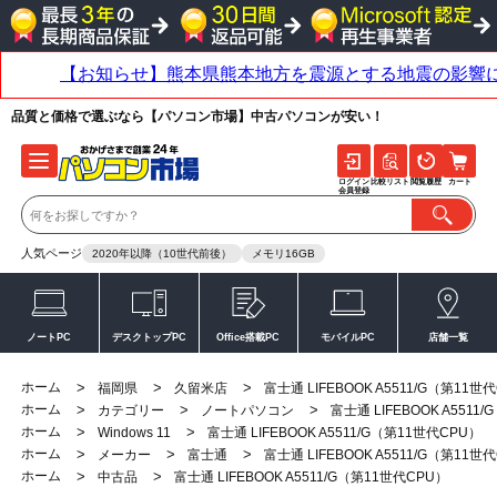
品質と価格で選ぶなら【パソコン市場】中古パソコンが安い！
ログイン
比較リスト
閲覧履歴
カート
会員登録
人気ページ
2020年以降（10世代前後）
メモリ16GB
ノートPC
デスクトップPC
Office搭載PC
モバイルPC
店舗一覧
ホーム
>
>
>
福岡県
久留米店
富士通 LIFEBOOK A5511/G（第11世
ホーム
>
>
>
カテゴリー
ノートパソコン
富士通 LIFEBOOK A5511
ホーム
>
>
Windows 11
富士通 LIFEBOOK A5511/G（第11世代CPU）
ホーム
>
>
>
メーカー
富士通
富士通 LIFEBOOK A5511/G（第11世
ホーム
>
>
中古品
富士通 LIFEBOOK A5511/G（第11世代CPU）