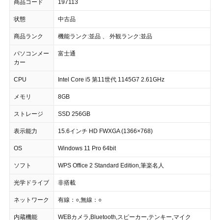
商品コード
197113
状態
中古品
商品ランク
機能ランク:並品 、 外観ランク:並品
パソコンメー
富士通
カー
CPU
Intel Core i5 第11世代 1145G7 2.61GHz
メモリ
8GB
ストレージ
SSD 256GB
表示能力
15.6インチ HD FWXGA (1366×768)
OS
Windows 11 Pro 64bit
ソフト
WPS Office 2 Standard Edition,筆楽名人
光学ドライブ
非搭載
ネットワーク
有線：○,無線：○
内蔵機能
WEBカメラ,Bluetooth,スピーカー,テンキー,マイク