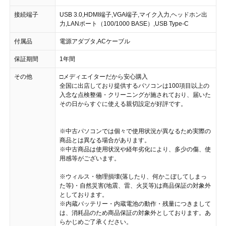
接続端子
USB 3.0,HDMI端子,VGA端子,マイク入力,ヘッドホン出
力,LANポート（100/1000 BASE）,USB Type-C
付属品
電源アダプタ,ACケーブル
保証期間
1年間
その他
□メディエイターだから安心購入
全国に出店しており提供するパソコンは100項目以上の
入念な点検整備・クリーニングが施されており、届いた
その日からすぐに使える親切設定が好評です。
※中古パソコンでは個々で使用状況が異なるため実際の
商品とは異なる場合があります。
※中古商品は使用状況や経年劣化により、多少の傷、使
用感等がございます。
※ウィルス・物理損壊(落したり、何かこぼしてしまっ
た等)・自然災害(地震、雷、火災等)は商品保証の対象外
としております。
※内蔵バッテリー・内蔵電池の動作・残量につきまして
は、消耗品のため商品保証の対象外としております。あ
らかじめご了承ください。