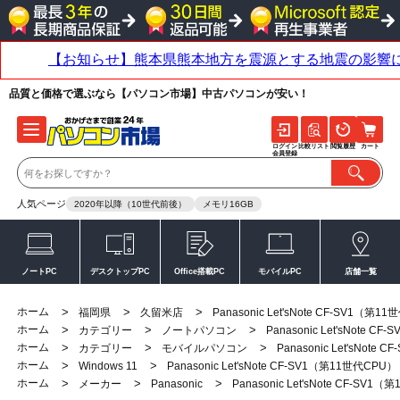
品質と価格で選ぶなら【パソコン市場】中古パソコンが安い！
ログイン
比較リスト
閲覧履歴
カート
会員登録
人気ページ
2020年以降（10世代前後）
メモリ16GB
ノートPC
デスクトップPC
Office搭載PC
モバイルPC
店舗一覧
ホーム
>
>
>
福岡県
久留米店
Panasonic Let'sNote CF-SV1（第1
ホーム
>
>
>
カテゴリー
ノートパソコン
Panasonic Let'sNote 
ホーム
>
>
>
カテゴリー
モバイルパソコン
Panasonic Let'sNote
ホーム
>
>
Windows 11
Panasonic Let'sNote CF-SV1（第11世代CPU）
ホーム
>
>
>
メーカー
Panasonic
Panasonic Let'sNote CF-SV1