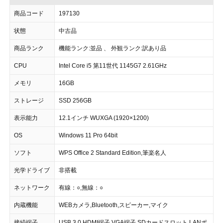
商品コード
197130
状態
中古品
商品ランク
機能ランク:並品 、 外観ランク:訳あり品
CPU
Intel Core i5 第11世代 1145G7 2.61GHz
メモリ
16GB
ストレージ
SSD 256GB
表示能力
12.1インチ WUXGA (1920×1200)
OS
Windows 11 Pro 64bit
ソフト
WPS Office 2 Standard Edition,筆楽名人
光学ドライブ
非搭載
ネットワーク
有線：○,無線：○
内蔵機能
WEBカメラ,Bluetooth,スピーカー,マイク
接続端子
USB 3.0,HDMI端子,VGA端子,SDカードスロット,LANポ