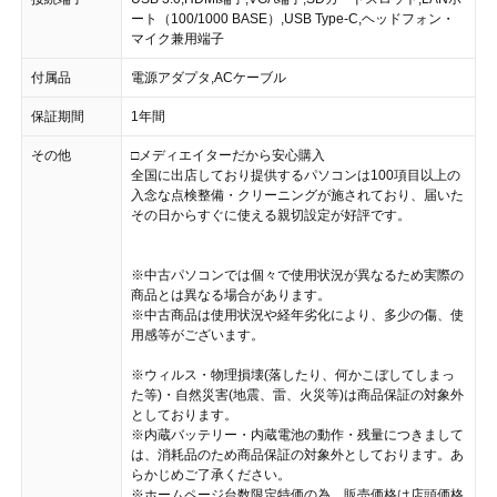
ート（100/1000 BASE）,USB Type-C,ヘッドフォン・
マイク兼用端子
付属品
電源アダプタ,ACケーブル
保証期間
1年間
その他
□メディエイターだから安心購入
全国に出店しており提供するパソコンは100項目以上の
入念な点検整備・クリーニングが施されており、届いた
その日からすぐに使える親切設定が好評です。
※中古パソコンでは個々で使用状況が異なるため実際の
商品とは異なる場合があります。
※中古商品は使用状況や経年劣化により、多少の傷、使
用感等がございます。
※ウィルス・物理損壊(落したり、何かこぼしてしまっ
た等)・自然災害(地震、雷、火災等)は商品保証の対象外
としております。
※内蔵バッテリー・内蔵電池の動作・残量につきまして
は、消耗品のため商品保証の対象外としております。あ
らかじめご了承ください。
※ホームページ台数限定特価の為、販売価格は店頭価格