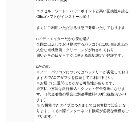
エクセル・ワード・パワーポイントと高い互換性を誇る
Officeソフトがインストール済！
すぐにご利用いただける状態で発送いたしております。
□メディエイターだから安心購入
全国に出店しており提供するパソコンは100項目以上の
入念な点検整備・クリーニングが施されており、
届いたその日からすぐに使える親切設定が好評です。
□その他
※ノートパソコンについてはバッテリーが劣化しており
ますのでACアダプタを接続してご利用下さい。
※お届けに1週間ほどかかる可能性があります。
※支払い方法は銀行振込・クレカ・代金引換になりま
す。（代金引換の場合は別途手数料400円(税抜)かかり
ます）
※TV機能付きタイプにつきましてはお客様で設定とな
ります。（その際インターネット接続が必要な機種もご
ざいます。）