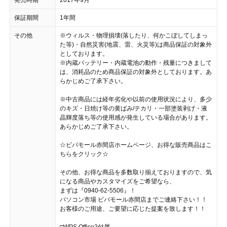
保証期間
1年間
その他
※ウィルス・物理損壊(落したり、何かこぼしてしまっ
た等)・自然災害(地震、雷、火災等)は商品保証の対象外
としております。
※内蔵バッテリー・内蔵電池の動作・残量につきまして
は、消耗品のため商品保証の対象外としております。あ
らかじめご了承下さい。
※中古商品には経年劣化や以前の使用状況により、多少
のキズ・日焼け等の黄ばみ/テカリ・一部塗装剥げ・液
晶輝度落ち等の使用感が発生している場合があります。
あらかじめご了承下さい。
☆ビバモール赤間店ホームページ、お得な販売商品はこ
ちらをクリック☆
その他、お得な商品を多数取り揃えておりますので、気
になる商品やカスタマイズをご希望なら、
まずは『0940-62-5506』！
パソコン市場 ビバモール赤間店までご連絡下さい！！
お客様のご用途、ご要望に応じた提案を致します！！
□WPS Office2付属