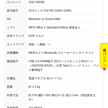
ストレージ
SSD 240GB
表示能力
15.6インチ Full HD (1920×1080)
OS
Windows 11 Home 64bit
ソフト
WPS Office 2 Standard Edition,筆楽名人
光学ドライブ
DVD マルチ
ネットワーク
有線：○,無線：○
夏のパソコン祭
内蔵機能
WEBカメラ,Bluetooth,スピーカー,テンキー,マイク
接続端子
USB 3.0,HDMI端子,SDカードスロット,LANポート
（100/1000 BASE）,USB Type-C,ヘッドフォン・マイ
ク兼用端子
付属品
電源アダプタ,ACケーブル
質量
約 2.2 kg
外形寸法
約 378 (幅)× 260 (奥行)× 22 (高さ) mm（突起部含ま
ず）
発売時期
2017年9月