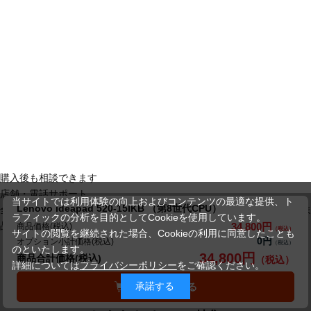
購入後も相談できます
店舗・電話サポート
当サイトでは利用体験の向上およびコンテンツの最適な提供、ト
Lenovo ideapad 520-15IKB （第8世代CPU）
全国25店舗とコールセンターで、購入後のご相談や操作のお困りごと
ラフィックの分析を目的としてCookieを使用しています。
品質とサポートを詳しく見る
34,800円
商品価格(税込)
サイトの閲覧を継続された場合、Cookieの利用に同意したことも
0円
オプション小計価格(税込)
のといたします。
34,800円
商品合計価格(税込)
詳細については
プライバシーポリシー
をご確認ください。
承諾する
カートに入れる