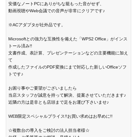
安価なノートPCにありがちな籠もった音がせず、
動画視聴やWeb会議での音声が非常にクリアです♪
※ACアダプタが社外品です。
Microsoftとの強力な互換性を備えた「WPS2 Office」がインス
トール済み!!
文書作成、表計算、プレゼンテーションなどの主要機能に加え
て
作成したファイルのPDF変換にまで対応した新しいOfficeソフ
トです♪
お困り事やご要望がございましたら
当店スタッフが誠意を持って解決、提案させていただきます♪
近隣の方は是非とも店頭まで足をお運び下さいませ♪
WEB限定スペシャルプライス!!お買い求めはお早めに!!
☆複数台の導入をご検討の法人担当者様☆