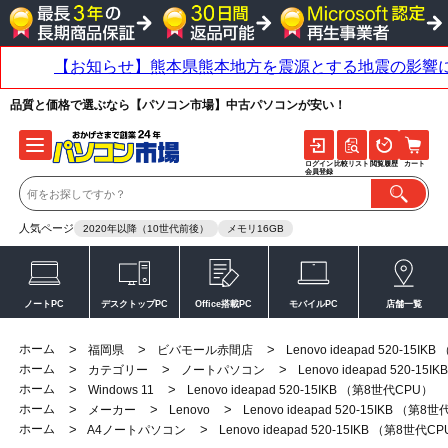
品質と価格で選ぶなら【パソコン市場】中古パソコンが安い！
ログイン
比較リスト
閲覧履歴
カート
会員登録
人気ページ
2020年以降（10世代前後）
メモリ16GB
ノートPC
デスクトップPC
Office搭載PC
モバイルPC
店舗一覧
ホーム
>
>
>
福岡県
ビバモール赤間店
Lenovo ideapad 520-15I
ホーム
>
>
>
カテゴリー
ノートパソコン
Lenovo ideapad 520-1
ホーム
>
>
Windows 11
Lenovo ideapad 520-15IKB （第8世代CPU）
ホーム
>
>
>
メーカー
Lenovo
Lenovo ideapad 520-15IKB （第8
ホーム
>
>
A4ノートパソコン
Lenovo ideapad 520-15IKB （第8世代C