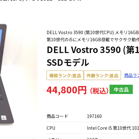
DELL Vostro 3590 (第10世代CPU) メモリ16GB・
第10世代のi5にメモリ16GB搭載でサクサク動作
DELL Vostro 3590
SSDモデル
商品ラ
機能ランク:並品
外観ランク:並品
44,800円
中古品
商品コード
197160
CPU
Intel Core i5 第10世代 10