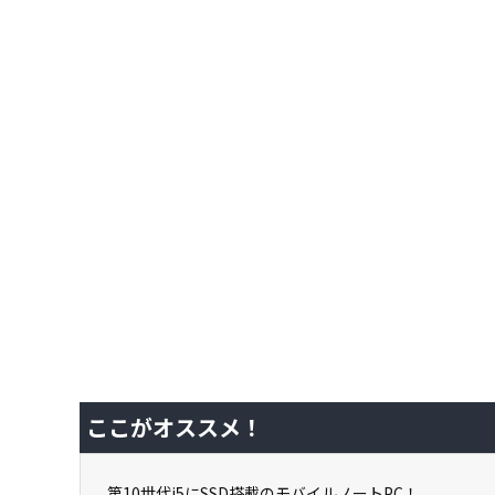
ここがオススメ！
第10世代i5にSSD搭載のモバイルノートPC！