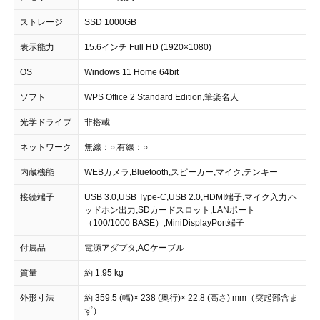
ストレージ
SSD 1000GB
表示能力
15.6インチ Full HD (1920×1080)
OS
Windows 11 Home 64bit
ソフト
WPS Office 2 Standard Edition,筆楽名人
光学ドライブ
非搭載
ネットワーク
無線：○,有線：○
内蔵機能
WEBカメラ,Bluetooth,スピーカー,マイク,テンキー
接続端子
USB 3.0,USB Type-C,USB 2.0,HDMI端子,マイク入力,ヘ
ッドホン出力,SDカードスロット,LANポート
（100/1000 BASE）,MiniDisplayPort端子
付属品
電源アダプタ,ACケーブル
質量
約 1.95 kg
外形寸法
約 359.5 (幅)× 238 (奥行)× 22.8 (高さ) mm（突起部含ま
ず）