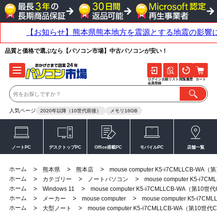
品質と価格で選ぶなら【パソコン市場】中古パソコンが安い！
ログイン
比較リスト
閲覧履歴
カート
会員登録
人気ページ
2020年以降（10世代前後）
メモリ16GB
ノートPC
デスクトップPC
Office搭載PC
モバイルPC
店舗一覧
ホーム
>
>
>
熊本県
熊本店
mouse computer K5-i7CMLLCB-WA
ホーム
>
>
>
カテゴリー
ノートパソコン
mouse computer K5-i
ホーム
>
>
Windows 11
mouse computer K5-i7CMLLCB-WA（第10世
ホーム
>
>
>
メーカー
mouse computer
mouse computer K5-i7
ホーム
>
>
大型ノート
mouse computer K5-i7CMLLCB-WA（第10世代