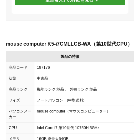
「筆楽名人」の詳細を見る
mouse computer K5-i7CMLLCB-WA（第10世代CPU）
製品の特徴
商品コード
197176
状態
中古品
商品ランク
機能ランク:並品 、 外観ランク:並品
サイズ
ノートパソコン (中型送料)
パソコンメー
mouse computer（マウスコンピューター）
カー
CPU
Intel Core i7 第10世代 10750H 5GHz
メモリ
16GB ※最大64GB