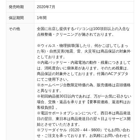
発売時期
2020年7月
保証期間
1年間
その他
全国に出店し提供するパソコンは100項目以上の入念な
点検整備・クリーニングが施されております。
※ウィルス・物理損壊(落したり、何かこぼしてしまっ
た等)・自然災害(地震、雷、火災等)は商品保証の対象外
としております。
※内蔵バッテリー・内蔵電池の動作・残量につきまして
は、消耗度合いに個体差があります。そのため残量は、
商品保証の対象外としております。付属のACアダプタ
にてご使用下さい。
※ホームページ台数限定特価の為、販売価格は店頭価格
と異なります。
※初回納品後30日以内であれば、万が一お気に召さない
場合、交換・返品を承ります【要事前連絡、返送料はお
客様負担】。
※電話サポートオプションについて、西日本は商品発送
日の翌日、東日本は商品発送日の翌々日よりサービス開
始とさせていただきます。
※フリーダイヤル（0120－44－9800）でもお問い合わ
せ・ご注文を承っております。お気軽にお問い合わせく