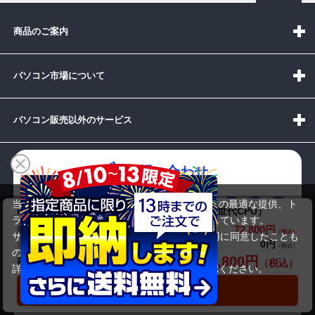
商品のご案内
パソコン市場について
パソコン販売以外のサービス
お問い合わせ
当サイトでは利用体験の向上およびコンテンツの最適な提供、ト
mouse computer K5-i7CMLLCB-WA（第10世代CPU）
ラフィックの分析を目的としてCookieを使用しています。
72,800円
商品価格(税込)
サイトの閲覧を継続された場合、Cookieの利用に同意したことも
受付時間：10:00~19:00(休業:日曜日)
0円
オプション小計価格(税込)
のといたします。
72,800円
商品合計価格(税込)
詳細については
プライバシーポリシー
をご確認ください。
メールでの
お問い合わせはこちら
承諾する
カートに入れる