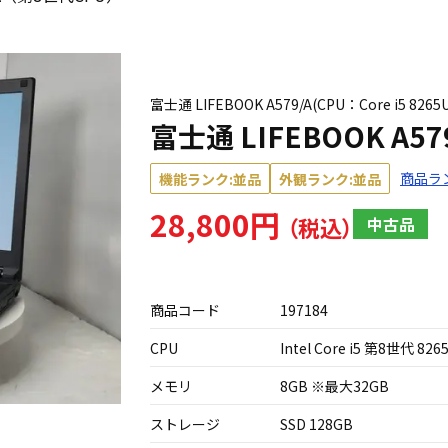
富士通 LIFEBOOK A579/A(CPU：Core i5 8
富士通 LIFEBOOK A5
商品ラ
機能ランク:並品
外観ランク:並品
28,800円
中古品
商品コード
197184
CPU
Intel Core i5 第8世代 826
メモリ
8GB ※最大32GB
ストレージ
SSD 128GB