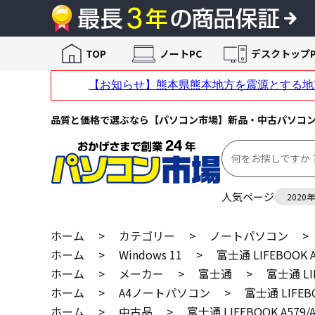
TOP
ノートPC
デスクトップP
品質と価格で選ぶなら【パソコン市場】新品・中古パソコ
人気ページ
2020
ホーム
>
カテゴリー
>
ノートパソコン
>
ホーム
>
Windows 11
>
富士通 LIFEBOOK
ホーム
>
メーカー
>
富士通
>
富士通 LI
ホーム
>
A4ノートパソコン
>
富士通 LIFEB
ホーム
>
中古品
>
富士通 LIFEBOOK A57