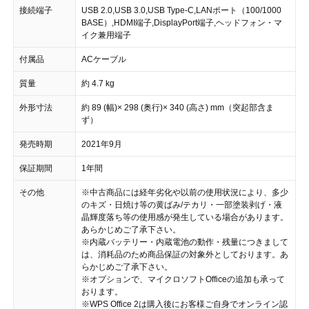
接続端子
USB 2.0,USB 3.0,USB Type-C,LANポート（100/1000
BASE）,HDMI端子,DisplayPort端子,ヘッドフォン・マ
イク兼用端子
付属品
ACケーブル
質量
約 4.7 kg
外形寸法
約 89 (幅)× 298 (奥行)× 340 (高さ) mm（突起部含ま
ず）
発売時期
2021年9月
保証期間
1年間
その他
※中古商品には経年劣化や以前の使用状況により、多少
のキズ・日焼け等の黄ばみ/テカリ・一部塗装剥げ・液
晶輝度落ち等の使用感が発生している場合があります。
あらかじめご了承下さい。
※内蔵バッテリー・内蔵電池の動作・残量につきまして
は、消耗品のため商品保証の対象外としております。あ
らかじめご了承下さい。
※オプションで、マイクロソフトOfficeの追加も承って
おります。
※WPS Office 2は購入後にお客様ご自身でオンライン認