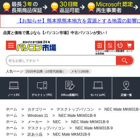
品質と価格で選ぶなら【パソコン市場】中古パソコンが安い！
ログイン
比較リスト
閲覧履歴
カート
会員登録
人気ページ
2020年以降（10世代前後）
メモリ16GB
ノートPC
デスクトップPC
Office搭載PC
モバイルPC
店舗一覧
ホーム
>
>
>
カテゴリー
デスクトップパソコン
NEC Mate MKM31B-
ホーム
>
>
Windows 11
NEC Mate MKM31B-9
ホーム
>
>
>
メーカー
NEC
NEC Mate MKM31B-9
ホーム
>
>
デスクトップパソコン
NEC Mate MKM31B-9
ホーム
>
>
訳あり品
NEC Mate MKM31B-9