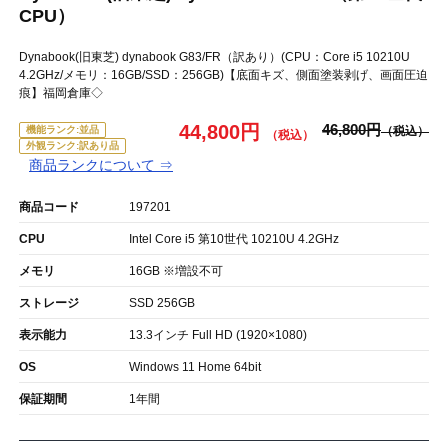
CPU）
Dynabook(旧東芝) dynabook G83/FR（訳あり）(CPU：Core i5 10210U
4.2GHz/メモリ：16GB/SSD：256GB)【底面キズ、側面塗装剥げ、画面圧迫
痕】福岡倉庫◇
44,800円
46,800円
機能ランク:並品
外観ランク:訳あり品
商品ランクについて ⇒
商品コード
197201
CPU
Intel Core i5 第10世代 10210U 4.2GHz
メモリ
16GB ※増設不可
ストレージ
SSD 256GB
表示能力
13.3インチ Full HD (1920×1080)
OS
Windows 11 Home 64bit
保証期間
1年間