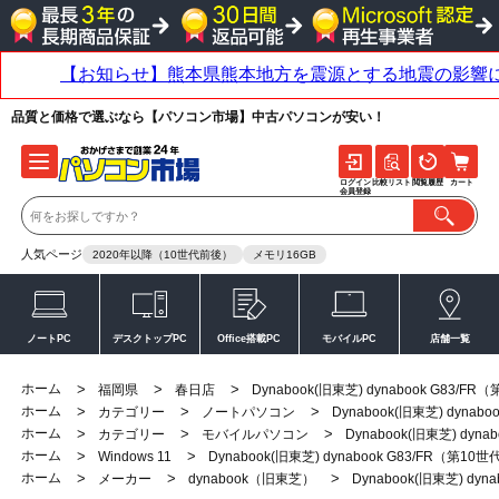
品質と価格で選ぶなら【パソコン市場】中古パソコンが安い！
ログイン
比較リスト
閲覧履歴
カート
会員登録
人気ページ
2020年以降（10世代前後）
メモリ16GB
ノートPC
デスクトップPC
Office搭載PC
モバイルPC
店舗一覧
ホーム
>
>
>
福岡県
春日店
Dynabook(旧東芝) dynabook G83/F
ホーム
>
>
>
カテゴリー
ノートパソコン
Dynabook(旧東芝) dynab
ホーム
>
>
>
カテゴリー
モバイルパソコン
Dynabook(旧東芝) dyn
ホーム
>
>
Windows 11
Dynabook(旧東芝) dynabook G83/FR（第10
ホーム
>
>
>
メーカー
dynabook（旧東芝）
Dynabook(旧東芝) dyn