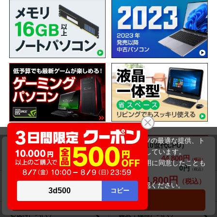
当サイトでは利用体験の向上およびコンテンツの最適な提供、ト
Dynabook(旧東芝) dynabook G83/FR（第10世代CPU）
ラフィックの分析を目的としてCookieを使用しています。
ショッピングガイド
44,800円
商品価格(税込)
46,800円
サイトの閲覧を継続された場合、Cookieの利用に同意したことも
0円
オプション小計価格(税込)
のといたします。
44,800円
商品合計価格(税込)
詳細については
プライバシーポリシー
をご確認ください。
送料について
交換・返品について
承諾する
カートに入れる
お届けについて
商品・保証について