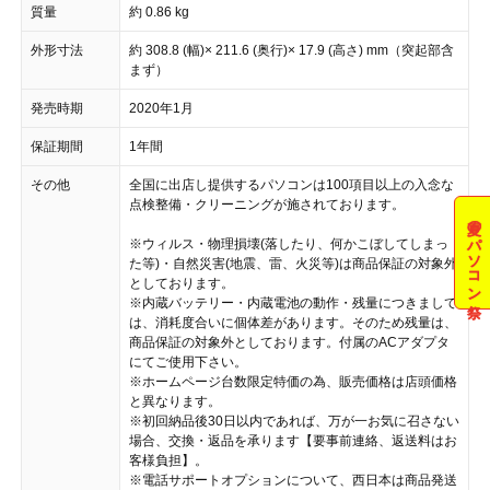
質量
約 0.86 kg
外形寸法
約 308.8 (幅)× 211.6 (奥行)× 17.9 (高さ) mm（突起部含
まず）
発売時期
2020年1月
保証期間
1年間
その他
全国に出店し提供するパソコンは100項目以上の入念な
点検整備・クリーニングが施されております。
夏のパソコン祭
※ウィルス・物理損壊(落したり、何かこぼしてしまっ
た等)・自然災害(地震、雷、火災等)は商品保証の対象外
としております。
※内蔵バッテリー・内蔵電池の動作・残量につきまして
は、消耗度合いに個体差があります。そのため残量は、
商品保証の対象外としております。付属のACアダプタ
にてご使用下さい。
※ホームページ台数限定特価の為、販売価格は店頭価格
と異なります。
※初回納品後30日以内であれば、万が一お気に召さない
場合、交換・返品を承ります【要事前連絡、返送料はお
客様負担】。
※電話サポートオプションについて、西日本は商品発送