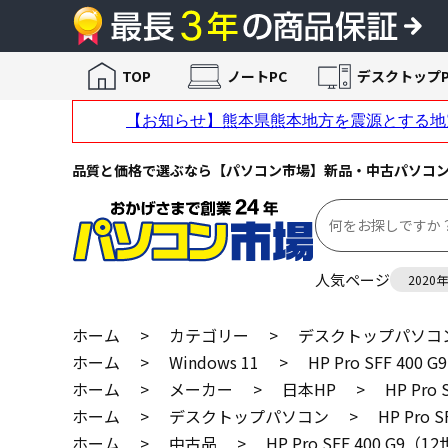
TOP
ノートPC
デスクトップP
品質と価格で選ぶなら【パソコン市場】新品・中古パソコ
人気ページ
2020
ホーム
>
カテゴリー
>
デスクトップパソコ
ホーム
>
Windows 11
>
HP Pro SFF 400
ホーム
>
メーカー
>
日本HP
>
HP Pro
ホーム
>
デスクトップパソコン
>
HP Pro 
ホーム
>
中古品
>
HP Pro SFF 400 G9（