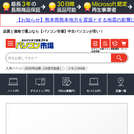
品質と価格で選ぶなら【パソコン市場】中古パソコンが安い！
ログイン
比較リスト
閲覧履歴
カート
会員登録
人気ページ
2020年以降（10世代前後）
メモリ16GB
ノートPC
デスクトップPC
Office搭載PC
モバイルPC
店舗一覧