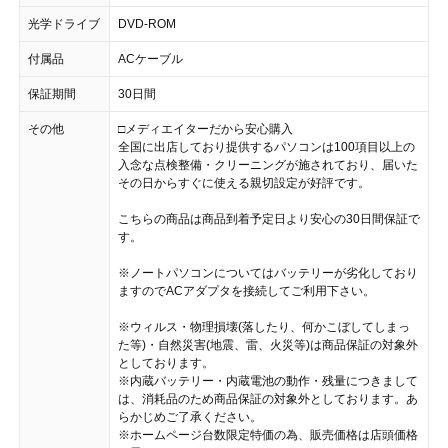
光学ドライブ
DVD-ROM
付属品
ACケーブル
保証期間
30日間
その他
□メディエイターだから安心購入
全国に出店しており提供するパソコンは100項目以上の
入念な点検整備・クリーニングが施されており、届いた
その日からすぐに使える親切設定が好評です。
こちらの商品は商品到着予定日より安心の30日間保証で
す。
※ノートパソコンについてはバッテリーが劣化しており
ますのでACアダプタを接続してご利用下さい。
※ウィルス・物理損壊(落したり、何かこぼしてしまっ
た等)・自然災害(地震、雷、火災等)は商品保証の対象外
としております。
※内蔵バッテリー・内蔵電池の動作・残量につきまして
は、消耗品のため商品保証の対象外としております。あ
らかじめご了承ください。
※ホームページ台数限定特価の為、販売価格は店頭価格