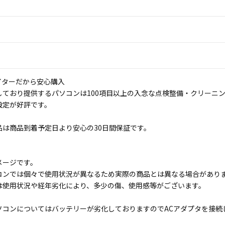
イターだから安心購入
しており提供するパソコンは100項目以上の入念な点検整備・クリーニ
設定が好評です。
品は商品到着予定日より安心の30日間保証です。
メージです。
コンでは個々で使用状況が異なるため実際の商品とは異なる場合があり
は使用状況や経年劣化により、多少の傷、使用感等がございます。
ソコンについてはバッテリーが劣化しておりますのでACアダプタを接続