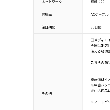
ネットワーク
有線：○
付属品
ACケーブル
保証期間
30日間
□メディエ
全国に出店
使える親切
こちらの商
※画像はイ
※中古パソ
※中古商品
その他
※ノートパ