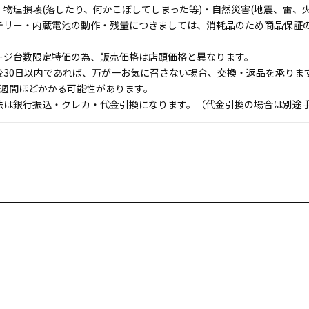
物理損壊(落したり、何かこぼしてしまった等)・自然災害(地震、雷、火
テリー・内蔵電池の動作・残量につきましては、消耗品のため商品保証
ージ台数限定特価の為、販売価格は店頭価格と異なります。
後30日以内であれば、万が一お気に召さない場合、交換・返品を承りま
1週間ほどかかる可能性があります。
法は銀行振込・クレカ・代金引換になります。（代金引換の場合は別途手数