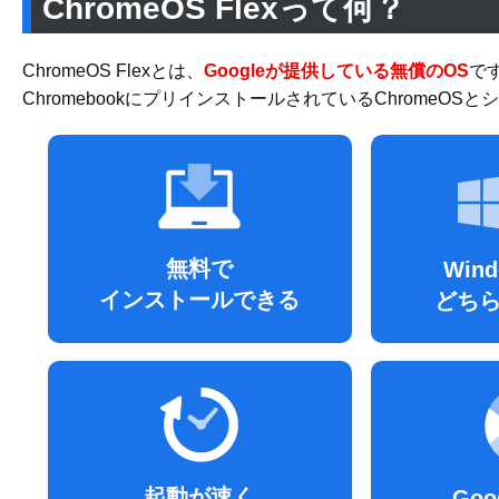
ChromeOS Flexって何？
ChromeOS Flexとは、
Googleが提供している無償のOS
で
ChromebookにプリインストールされているChromeO
無料で
Wind
インストールできる
どち
起動が速く
Go