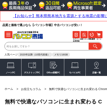
品質と価格で選ぶなら【パソコン市場】中古パソコンが安い！
ログイン
比較リスト
閲覧履歴
カート
会員登録
人気ページ
2020年以降（10世代前後）
メモリ16GB
ノートPC
デスクトップPC
Office搭載PC
モバイルPC
店舗一覧
ホーム
>
>
お役立ちコラム
無料で快適なパソコンに生まれ変わる ChromeO
無料で快適なパソコンに生まれ変わる C