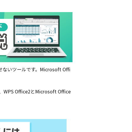
です。Microsoft Offi
ffice2とMicrosoft Office