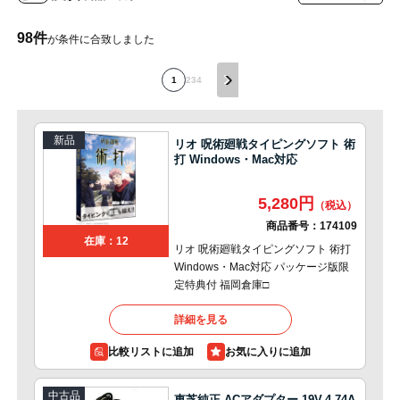
98
件
が条件に合致しました
1
2
3
4
新品
リオ 呪術廻戦タイピングソフト 術
打 Windows・Mac対応
5,280円
商品番号：
174109
在庫：12
リオ 呪術廻戦タイピングソフト 術打
Windows・Mac対応 パッケージ版限
定特典付 福岡倉庫□
詳細を見る
比較リストに追加
中古品
東芝純正 ACアダプター 19V-4.74A