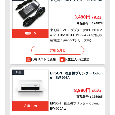
3,480円
商品番号：
174828
東芝純正 ACアダプター(INPUT:100-2
在庫：5
40V~1.3A/OUTPUT:19V-4.74A/対応機
種:東芝 dynabookシリーズ等)
詳細を見る
比較リストに追加
新品
EPSON 複合機プリンター Colori
o EW-056A
8,980円
商品番号：
175065
EPSON 複合機プリンター Colorio
在庫：29
EW-056A □