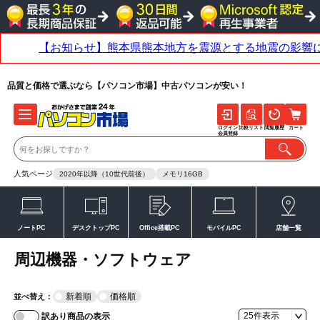
品質と価格で選ぶなら【パソコン市場】中古パソコンが安い！
ログイン
比較リスト
閲覧履歴
カート
会員登録
人気ページ
2020年以降（10世代前後）
メモリ16GB
ノートPC
デスクトップPC
Office搭載PC
モバイルPC
店舗一覧
周辺機器・ソフトウェア
新着順
価格順
並べ替え：
訳あり商品の表示