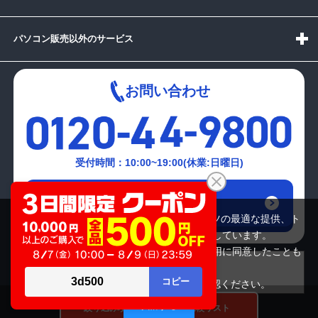
パソコン販売以外のサービス
お問い合わせ
受付時間：10:00~19:00(休業:日曜日)
メールでの
お問い合わせはこちら
当サイトでは利用体験の向上およびコンテンツの最適な提供、ト
ラフィックの分析を目的としてCookieを使用しています。
サイトの閲覧を継続された場合、Cookieの利用に同意したことも
のといたします。
詳細については
プライバシーポリシー
をご確認ください。
承諾する
絞り込み項目
比較リスト
Copyright(c)2024 mediator Co., Ltd. ALL Rights Reserved