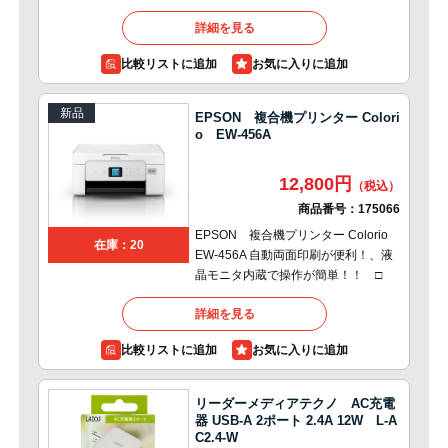
詳細を見る
比較リストに追加
新品
EPSON 複合機プリンター Colori
o EW-456A
12,800円
商品番号：
175066
EPSON 複合機プリンター Colorio
在庫：20
EW-456A 自動両面印刷が便利！、液
晶モニタ内蔵で操作が簡単！！ □
詳細を見る
比較リストに追加
リーダーメディアテクノ AC充電
器 USB-A 2ポート 2.4A 12W L-A
C2.4-W