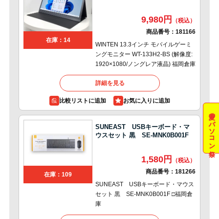
9,980円
商品番号：
181166
在庫：14
WINTEN 13.3インチ モバイルゲーミ
ングモニター WT-133H2-BS (解像度:
1920×1080/ノングレア液晶) 福岡倉庫
詳細を見る
比較リストに追加
夏のパソコン祭
SUNEAST USBキーボード・マ
ウスセット 黒 SE-MNK0B001F
1,580円
商品番号：
181266
在庫：109
SUNEAST USBキーボード・マウス
セット 黒 SE-MNK0B001F □福岡倉
庫