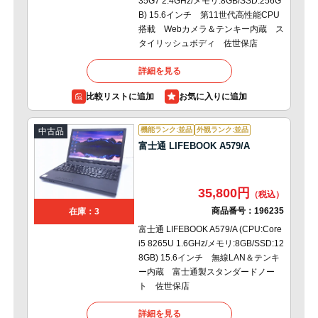
35G7 2.4GHz/メモリ:8GB/SSD:256G
B) 15.6インチ 第11世代高性能CPU
搭載 Webカメラ＆テンキー内蔵 ス
タイリッシュボディ 佐世保店
詳細を見る
比較リストに追加
機能ランク:並品
外観ランク:並品
中古品
富士通 LIFEBOOK A579/A
35,800円
商品番号：
196235
在庫：3
富士通 LIFEBOOK A579/A (CPU:Core
i5 8265U 1.6GHz/メモリ:8GB/SSD:12
8GB) 15.6インチ 無線LAN＆テンキ
ー内蔵 富士通製スタンダードノー
ト 佐世保店
詳細を見る