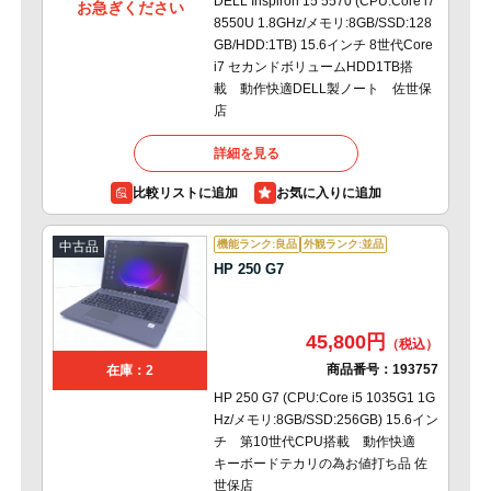
DELL Inspiron 15 5570 (CPU:Core i7
お急ぎください
8550U 1.8GHz/メモリ:8GB/SSD:128
GB/HDD:1TB) 15.6インチ 8世代Core
i7 セカンドボリュームHDD1TB搭
載 動作快適DELL製ノート 佐世保
店
詳細を見る
比較リストに追加
機能ランク:良品
外観ランク:並品
中古品
HP 250 G7
45,800円
商品番号：
193757
在庫：2
HP 250 G7 (CPU:Core i5 1035G1 1G
Hz/メモリ:8GB/SSD:256GB) 15.6イン
チ 第10世代CPU搭載 動作快適
キーボードテカリの為お値打ち品 佐
世保店