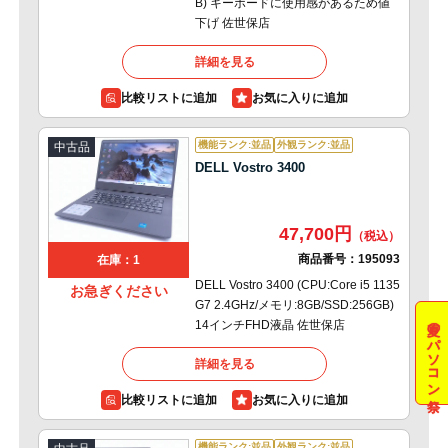
B) キーボードに使用感があるため値
下げ 佐世保店
詳細を見る
比較リストに追加
機能ランク:並品
外観ランク:並品
中古品
DELL Vostro 3400
47,700円
商品番号：
195093
在庫：1
DELL Vostro 3400 (CPU:Core i5 1135
お急ぎください
G7 2.4GHz/メモリ:8GB/SSD:256GB)
夏のパソコン祭
14インチFHD液晶 佐世保店
詳細を見る
比較リストに追加
機能ランク:並品
外観ランク:並品