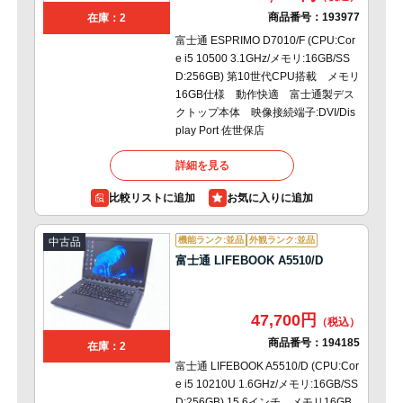
商品番号：
193977
在庫：2
富士通 ESPRIMO D7010/F (CPU:Cor
e i5 10500 3.1GHz/メモリ:16GB/SS
D:256GB) 第10世代CPU搭載 メモリ
16GB仕様 動作快適 富士通製デス
クトップ本体 映像接続端子:DVI/Dis
play Port 佐世保店
詳細を見る
比較リストに追加
機能ランク:並品
外観ランク:並品
中古品
富士通 LIFEBOOK A5510/D
47,700円
商品番号：
194185
在庫：2
富士通 LIFEBOOK A5510/D (CPU:Cor
e i5 10210U 1.6GHz/メモリ:16GB/SS
D:256GB) 15.6インチ メモリ16GB