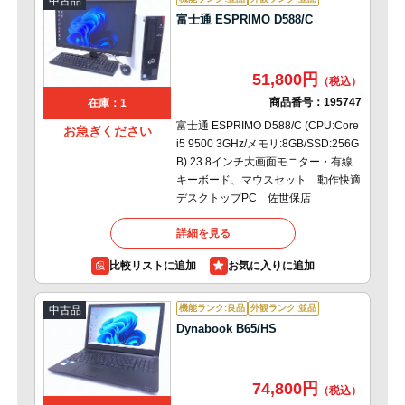
中古品
富士通 ESPRIMO D588/C
51,800円
商品番号：
195747
在庫：1
富士通 ESPRIMO D588/C (CPU:Core
お急ぎください
i5 9500 3GHz/メモリ:8GB/SSD:256G
B) 23.8インチ大画面モニター・有線
キーボード、マウスセット 動作快適
デスクトップPC 佐世保店
詳細を見る
比較リストに追加
機能ランク:良品
外観ランク:並品
中古品
Dynabook B65/HS
74,800円