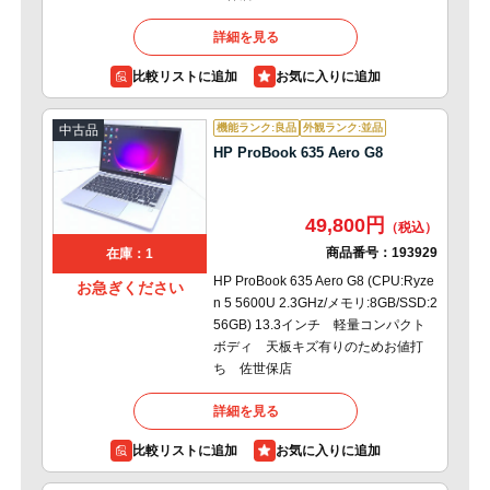
詳細を見る
比較リストに追加
機能ランク:良品
外観ランク:並品
中古品
HP ProBook 635 Aero G8
49,800円
商品番号：
193929
在庫：1
HP ProBook 635 Aero G8 (CPU:Ryze
お急ぎください
n 5 5600U 2.3GHz/メモリ:8GB/SSD:2
56GB) 13.3インチ 軽量コンパクト
ボディ 天板キズ有りのためお値打
ち 佐世保店
詳細を見る
比較リストに追加