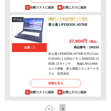
比較リストに追加
機能ランク:並品
外観ランク:並品
中古品
富士通 LIFEBOOK A579/B
27,800円
商品番号：
196255
在庫：2
富士通 LIFEBOOK A579/B (CPU:Core
i3 8145U 2.1GHz/メモリ:8GB/SSD:12
8GB) 15.6インチ 無線LAN＆Web
カメラ搭載 富士通製スタンダードモ
デル 佐世保店
詳細を見る
比較リストに追加
1
2
3