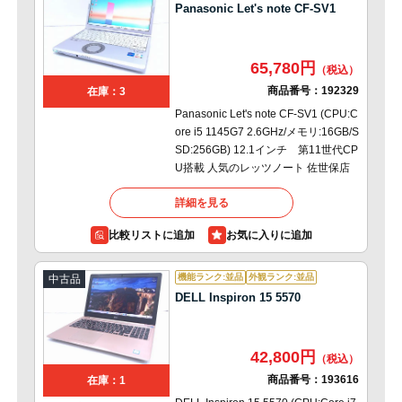
Panasonic Let's note CF-SV1
65,780円
商品番号：
192329
在庫：3
Panasonic Let's note CF-SV1 (CPU:C
ore i5 1145G7 2.6GHz/メモリ:16GB/S
SD:256GB) 12.1インチ 第11世代CP
U搭載 人気のレッツノート 佐世保店
詳細を見る
比較リストに追加
機能ランク:並品
外観ランク:並品
中古品
DELL Inspiron 15 5570
42,800円
商品番号：
193616
在庫：1