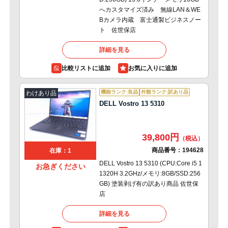
へカスタマイズ済み 無線LAN＆WE
Bカメラ内蔵 富士通製ビジネスノー
ト 佐世保店
詳細を見る
比較リストに追加
機能ランク:良品
外観ランク:訳あり品
わけあり品
DELL Vostro 13 5310
39,800円
商品番号：
194628
在庫：1
DELL Vostro 13 5310 (CPU:Core i5 1
お急ぎください
1320H 3.2GHz/メモリ:8GB/SSD:256
GB) 塗装剥げ有の訳あり商品 佐世保
店
詳細を見る