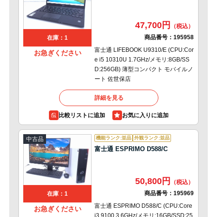
47,700円
商品番号：
195958
在庫：1
富士通 LIFEBOOK U9310/E (CPU:Cor
お急ぎください
e i5 10310U 1.7GHz/メモリ:8GB/SS
D:256GB) 薄型コンパクト モバイルノ
ート 佐世保店
詳細を見る
比較リストに追加
機能ランク:並品
外観ランク:並品
中古品
富士通 ESPRIMO D588/C
50,800円
商品番号：
195969
在庫：1
富士通 ESPRIMO D588/C (CPU:Core
お急ぎください
i3 9100 3.6GHz/メモリ:16GB/SSD:25