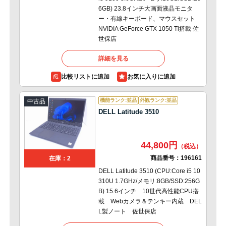
6GB) 23.8インチ大画面液晶モニタ
ー・有線キーボード、マウスセット
NVIDIA GeForce GTX 1050 Ti搭載 佐
世保店
詳細を見る
比較リストに追加
機能ランク:並品
外観ランク:並品
中古品
DELL Latitude 3510
44,800円
商品番号：
196161
在庫：2
DELL Latitude 3510 (CPU:Core i5 10
310U 1.7GHz/メモリ:8GB/SSD:256G
B) 15.6インチ 10世代高性能CPU搭
載 Webカメラ＆テンキー内蔵 DEL
L製ノート 佐世保店