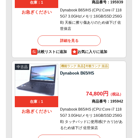
商品番号：
195939
在庫：1
Dynabook B65/HS (CPU:Core i7 118
お急ぎください
5G7 3.0GHz/メモリ:16GB/SSD:256G
B) 天板に擦り傷ありのため値下げ 佐
世保店
詳細を見る
比較リストに追加
機能ランク:良品
外観ランク:並品
中古品
Dynabook B65/HS
74,800円
商品番号：
195942
在庫：1
Dynabook B65/HS (CPU:Core i7 118
お急ぎください
5G7 3.0GHz/メモリ:16GB/SSD:256G
B) タッチパッドに使用感(テカリ)があ
るため値下げ 佐世保店