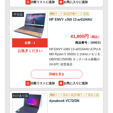
比較リストに追加
機能ランク:並品
外観ランク:並品
中古品
HP ENVY x360 13-ar0104AU
41,800円
商品番号：
194631
在庫：1
HP ENVY x360 13-ar0104AU (CPU:A
お急ぎください
MD Ryzen 5 3500U 2.1GHz/メモリ:8
GB/SSD:256GB) タッチパネル搭載の
2in1PC 佐世保店
詳細を見る
比較リストに追加
機能ランク:訳あり品
外観ランク:訳あり品
わけあり品
dynabook VC72/DN