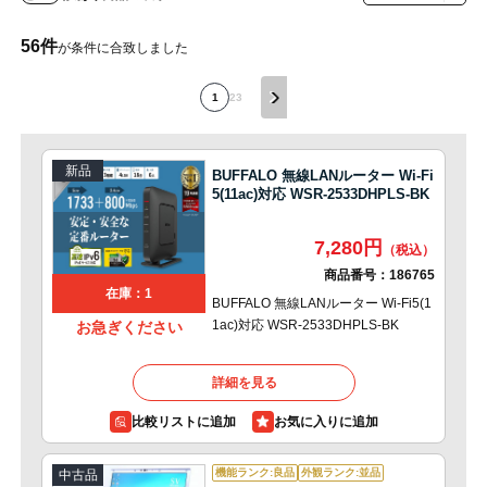
56
件
が条件に合致しました
1
2
3
新品
BUFFALO 無線LANルーター Wi-Fi
5(11ac)対応 WSR-2533DHPLS-BK
7,280円
商品番号：
186765
在庫：1
BUFFALO 無線LANルーター Wi-Fi5(1
1ac)対応 WSR-2533DHPLS-BK
お急ぎください
詳細を見る
比較リストに追加
機能ランク:良品
外観ランク:並品
中古品