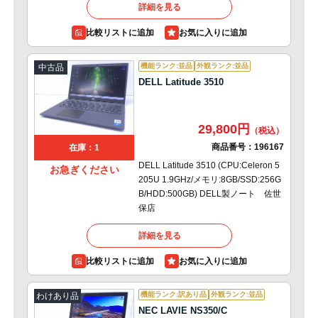
詳細を見る
比較リストに追加
機能ランク:並品
外観ランク:並品
中古品
DELL Latitude 3510
29,800円
商品番号：
196167
在庫：1
DELL Latitude 3510 (CPU:Celeron 5
お急ぎください
205U 1.9GHz/メモリ:8GB/SSD:256G
B/HDD:500GB) DELL製ノート 佐世
保店
詳細を見る
比較リストに追加
機能ランク:訳あり品
外観ランク:並品
わけあり品
NEC LAVIE NS350/C