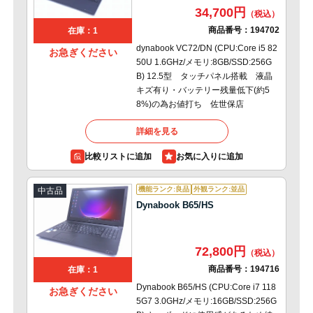
34,700円
商品番号：
194702
在庫：1
dynabook VC72/DN (CPU:Core i5 82
お急ぎください
50U 1.6GHz/メモリ:8GB/SSD:256G
B) 12.5型 タッチパネル搭載 液晶
キズ有り・バッテリー残量低下(約5
8%)の為お値打ち 佐世保店
詳細を見る
比較リストに追加
機能ランク:良品
外観ランク:並品
中古品
Dynabook B65/HS
72,800円
商品番号：
194716
在庫：1
Dynabook B65/HS (CPU:Core i7 118
お急ぎください
5G7 3.0GHz/メモリ:16GB/SSD:256G