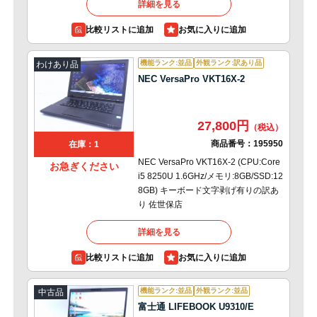
詳細を見る
比較リストに追加
機能ランク:並品
外観ランク:訳あり品
わけあり品
NEC VersaPro VKT16X-2
27,800円
商品番号：
195950
在庫：1
NEC VersaPro VKT16X-2 (CPU:Core
お急ぎください
i5 8250U 1.6GHz/メモリ:8GB/SSD:12
8GB) キーボード文字剥げ有りの訳あ
り 佐世保店
詳細を見る
比較リストに追加
機能ランク:並品
外観ランク:並品
中古品
富士通 LIFEBOOK U9310/E