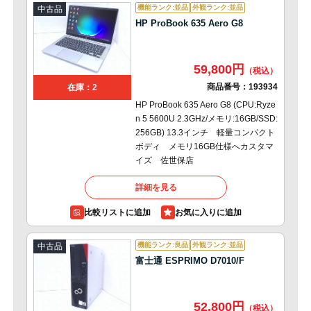
機能ランク:並品
外観ランク:並品
中古品
HP ProBook 635 Aero G8
59,800円
商品番号：
193934
在庫：2
HP ProBook 635 Aero G8 (CPU:Ryze
n 5 5600U 2.3GHz/メモリ:16GB/SSD:
256GB) 13.3インチ 軽量コンパクト
ボディ メモリ16GB仕様へカスタマ
イズ 佐世保店
詳細を見る
比較リストに追加
機能ランク:良品
外観ランク:並品
中古品
富士通 ESPRIMO D7010/F
52,800円