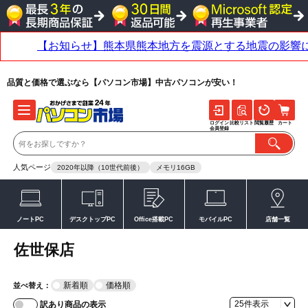
品質と価格で選ぶなら【パソコン市場】中古パソコンが安い！
ログイン
比較リスト
閲覧履歴
カート
会員登録
人気ページ
2020年以降（10世代前後）
メモリ16GB
ノートPC
デスクトップPC
Office搭載PC
モバイルPC
店舗一覧
佐世保店
新着順
価格順
並べ替え：
訳あり商品の表示