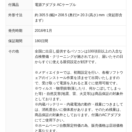
付属品
電源アダプタ ACケーブル
外形寸法
約 305.5 (幅)× 208.5 (奥行)× 20.3 (高さ) mm（突起部含
まず）
発売時期
2016年1月
保証期間
180日間
その他
全国に出店し提供するパソコンは100項目以上の入念な
点検整備・クリーニングが施されており、届いたその日
からすぐに使える親切設定が好評です。
※メディエイターでは、初期設定を行い、各種ソフトウ
ェアのインストール作業を済ませて出荷いたしますの
で、受け取って電源を入れると直ぐに使用可能です。
※ウィルス・物理損壊(落したり、何かこぼしてしまっ
た等)・自然災害(地震、雷、火災等)は商品保証の対象外
としております。
※内蔵バッテリー・内蔵電池の動作・残量につきまして
は、消耗度合いに個体差があります。そのため残量は、
商品保証の対象外としております。付属のACアダプタ
にてご使用下さい。
※ホームページ台数限定特価の為、販売価格は店頭価格
と異なります。