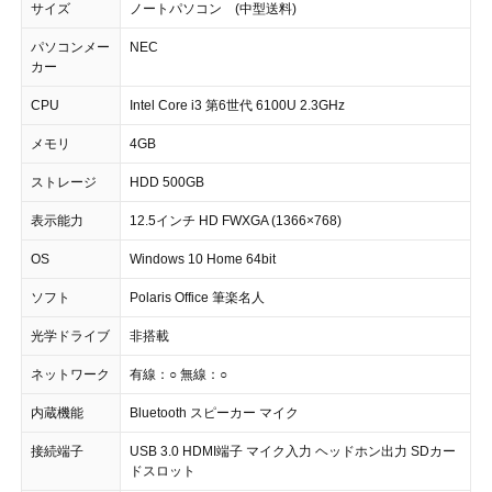
サイズ
ノートパソコン (中型送料)
パソコンメー
NEC
カー
CPU
Intel Core i3 第6世代 6100U 2.3GHz
メモリ
4GB
ストレージ
HDD 500GB
表示能力
12.5インチ HD FWXGA (1366×768)
OS
Windows 10 Home 64bit
ソフト
Polaris Office 筆楽名人
光学ドライブ
非搭載
ネットワーク
有線：○ 無線：○
内蔵機能
Bluetooth スピーカー マイク
接続端子
USB 3.0 HDMI端子 マイク入力 ヘッドホン出力 SDカー
ドスロット